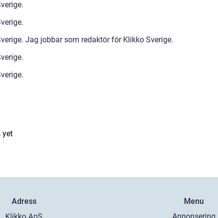
verige.
verige.
verige. Jag jobbar som redaktör för Klikko Sverige.
verige.
verige.
 yet
Adress
Menu
Annonsering