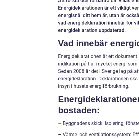
Att förstå och förbättra din villas e
Energideklarationen är ett viktigt ver
energisnål ditt hem är, utan är också 
vad energideklaration innebär för vil
energideklaration uppdaterad.
Vad innebär energi
Energideklarationen är ett dokument 
indikation på hur mycket energi som
Sedan 2008 är det i Sverige lag på att
energideklaration. Deklarationen ska
insyn i husets energiförbrukning.
Energideklaratione
bostaden:
– Byggnadens skick: Isolering, fönste
– Värme- och ventilationssystem: Effe