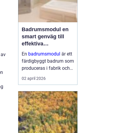
Badrumsmodul en
smart genväg till
effektiva
byggprojekt
En
badrumsmodul
är ett
 av
färdigbyggt badrum som
produceras i fabrik och
en
levereras som en
02 april 2026
komplett enhet till
ng
byggarbetsplatsen.
Modulen lyfts på plats,
kopplas in mot husets
vatten, avlopp och el ...