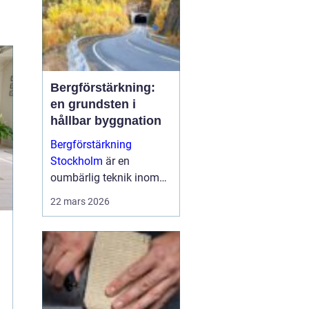
Bergförstärkning:
en grundsten i
hållbar byggnation
Bergförstärkning
Stockholm
är en
oumbärlig teknik inom
modern byggnation,
22 mars 2026
särskilt i områden som
Stockholm d&a...