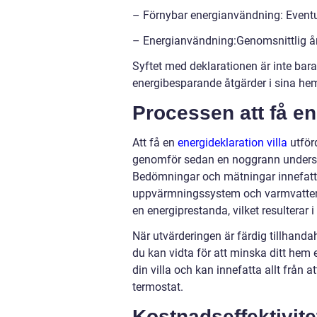
– Förnybar energianvändning: Eventuel
– Energianvändning:Genomsnittlig årl
Syftet med deklarationen är inte bar
energibesparande åtgärder i sina he
Processen att få en
Att få en
energideklaration villa
utförd
genomför sedan en noggrann undersök
Bedömningar och mätningar innefatta
uppvärmningssystem och varmvattenb
en energiprestanda, vilket resulterar i 
När utvärderingen är färdig tillhanda
du kan vidta för att minska ditt he
din villa och kan innefatta allt från at
termostat.
Kostnadseffektivite