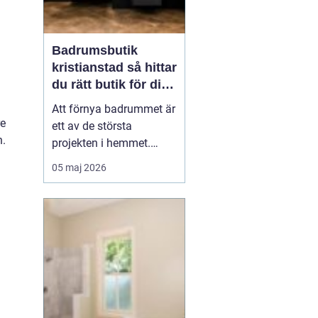
Badrumsbutik
kristianstad så hittar
du rätt butik för ditt
nya badrum
Att förnya badrummet är
re
ett av de största
n.
projekten i hemmet.
Kostnaderna är ofta
05 maj 2026
höga, många beslut ska
fattas och jobbet ska
hålla i många år. Många
som söker efter
en
badrumsbutik Kristia...