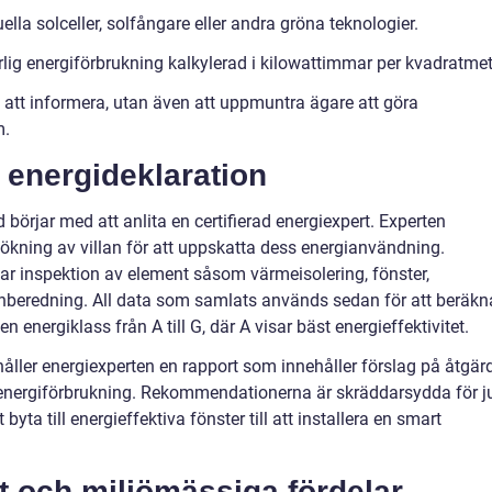
la solceller, solfångare eller andra gröna teknologier.
ig energiförbrukning kalkylerad i kilowattimmar per kvadratmet
a att informera, utan även att uppmuntra ägare att göra
m.
 energideklaration
 börjar med att anlita en certifierad energiexpert. Experten
ning av villan för att uppskatta dess energianvändning.
r inspektion av element såsom värmeisolering, fönster,
eredning. All data som samlats används sedan för att beräkn
en energiklass från A till G, där A visar bäst energieffektivitet.
håller energiexperten en rapport som innehåller förslag på åtgär
m energiförbrukning. Rekommendationerna är skräddarsydda för j
t byta till energieffektiva fönster till att installera en smart
t och miljömässiga fördelar