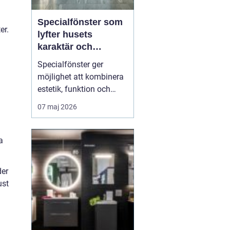
Specialfönster som
er.
lyfter husets
karaktär och
komfort
Specialfönster ger
möjlighet att kombinera
estetik, funktion och
energieffektivitet på ett
07 maj 2026
sätt som
standardfönster sällan
klarar. När gamla
a
hålmått, ovanliga former
eller kulturhistoriska krav
der
krockar med dagens
ust
byggregler behövs
skräddarsydda lösni...