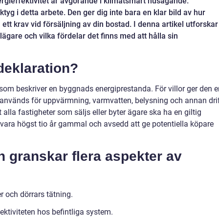
nergieffektivitet är avgörande i klimatsmart husägande.
ktyg i detta arbete. Den ger dig inte bara en klar bild av hur
ett krav vid försäljning av din bostad. I denna artikel utforskar
lägare och vilka fördelar det finns med att hålla sin
deklaration?
som beskriver en byggnads energiprestanda. För villor ger den e
 används för uppvärmning, varmvatten, belysning och annan drif
 alla fastigheter som säljs eller byter ägare ska ha en giltig
 vara högst tio år gammal och avsedd att ge potentiella köpare
n granskar flera aspekter av
r och dörrars tätning.
ktiviteten hos befintliga system.