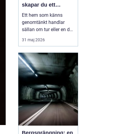
skapar du ett
medvetet hem
Ett hem som känns
genomtänkt handlar
sällan om tur eller en dyr
soffgrupp. Det handlar
31 maj 2026
om att förstå
grunderna i
heminredning
, välja rätt
detaljer och låta varje
rum få en tydlig roll. När
färger, textilier, ljus och...
Bergsprängning: en