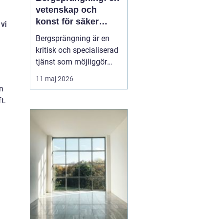
vetenskap och
konst för säker
 vi
konstruktion i
Bergsprängning är en
stockholm
kritisk och specialiserad
tjänst som möjliggör
stadsutveckling och
11 maj 2026
infrastrukturella
n
framsteg. Genom att
t.
använda kontrollerade
explosioner kan
byggföretag skapa
utrymme för allt från ...