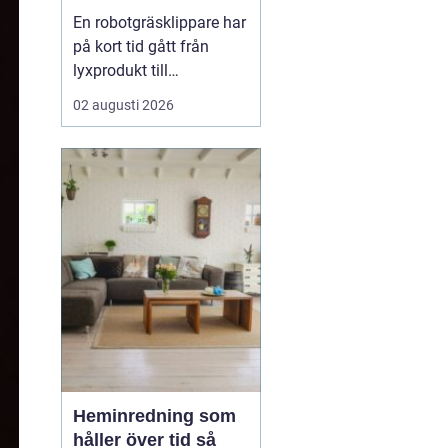
En robotgräsklippare har
på kort tid gått från
lyxprodukt till
vardagsverktyg i många
02 augusti 2026
trädgårdar. Allt fler ser
värdet i en maskin som
klipper gräset själv, ofta
och tyst, medan resten
av dagen kan ägnas åt
annat. För många
handlar valet inte bara
om...
Heminredning som
håller över tid så