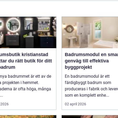
umsbutik kristianstad
Badrumsmodul en smart
ttar du rätt butik för ditt
genväg till effektiva
badrum
byggprojekt
rnya badrummet är ett av de
En badrumsmodul är ett
a projekten i hemmet.
färdigbyggt badrum som
aderna är ofta höga, många
produceras i fabrik och lever
..
som en komplett enhe...
 2026
02 april 2026