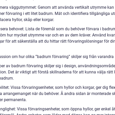
mera väggutrymmet: Genom att använda vertikalt utrymme kan
r förvaring i ett litet badrum. Mät och identifiera tillgängliga
placera hyllor, skåp eller korgar.
ysera behovet: Lista de föremål som du behöver förvara i badr
öm hur mycket utrymme var och en av dem kräver. Använd kvant
r för att säkerställa att du hittar rätt förvaringslösningar för di
ussion om hur olika ”badrum förvaring” skiljer sig från varandra
yper av badrum förvaring skiljer sig i design, användningsområd
tion. Det är viktigt att förstå skillnaderna för att kunna välja rätt
 badrum.
bilitet: Vissa förvaringsenheter, som hyllor och korgar, ger dig flexi
ra arrangemanget när du behöver. Å andra sidan är monterade sk
er permanenta.
änglighet: Vissa förvaringsenheter, som öppna hyllor, ger enkel 