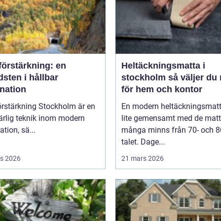
förstärkning: en
Heltäckningsmatta i
sten i hållbar
stockholm så väljer du rätt
nation
för hem och kontor
örstärkning Stockholm är en
En modern heltäckningsmatt
rlig teknik inom modern
lite gemensamt med de matt
tion, sä...
många minns från 70- och 8
talet. Dage...
s 2026
21 mars 2026