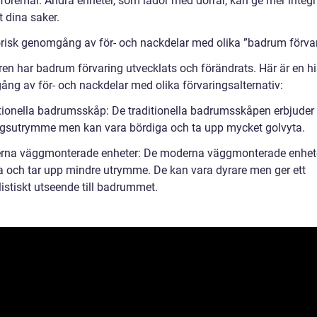
a föremål. Andra enheter, som lådor med dörrar, kan ge mer integr
 dina saker.
orisk genomgång av för- och nackdelar med olika ”badrum förva
ren har badrum förvaring utvecklats och förändrats. Här är en hi
ng av för- och nackdelar med olika förvaringsalternativ:
itionella badrumsskåp: De traditionella badrumsskåpen erbjuder e
ngsutrymme men kan vara bördiga och ta upp mycket golvyta.
rna väggmonterade enheter: De moderna väggmonterade enhet
a och tar upp mindre utrymme. De kan vara dyrare men ger ett
istiskt utseende till badrummet.