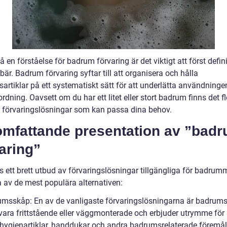
få en förståelse för badrum förvaring är det viktigt att först defin
bär. Badrum förvaring syftar till att organisera och hålla
artiklar på ett systematiskt sätt för att underlätta användninge
rdning. Oavsett om du har ett litet eller stort badrum finns det fl
v förvaringslösningar som kan passa dina behov.
omfattande presentation av ”bad
aring”
s ett brett utbud av förvaringslösningar tillgängliga för badrum
a av de mest populära alternativen:
umsskåp: En av de vanligaste förvaringslösningarna är badrum
vara frittstående eller väggmonterade och erbjuder utrymme för 
 hygienartiklar, handdukar och andra badrumsrelaterade föremål