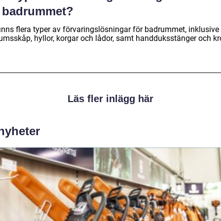
r badrummet?
inns flera typer av förvaringslösningar för badrummet, inklusive
umsskåp, hyllor, korgar och lådor, samt handduksstänger och kr
Läs fler inlägg här
 nyheter