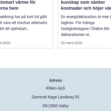
atsmart värme för
kunskap som sänker
rna hem
kostnader och höjer vä
seldning har på kort tid gått
En energideklaration är mer 
tt vara ett nischat alternativ
lagkrav. För många
 bli ett självklart...
fastighetsägare i Örebro blir
deklarationen st...
s 2026
02 mars 2026
Adress