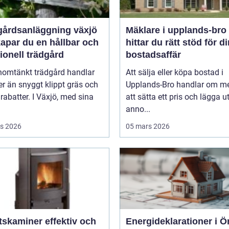
gårdsanläggning växjö
Mäklare i upplands-bro så
apar du en hållbar och
hittar du rätt stöd för d
ionell trädgård
bostadsaffär
nomtänkt trädgård handlar
Att sälja eller köpa bostad i
r än snyggt klippt gräs och
Upplands-Bro handlar om me
rabatter. I Växjö, med sina
att sätta ett pris och lägga u
anno...
s 2026
05 mars 2026
miner effektiv och
Energideklarationer i Ö