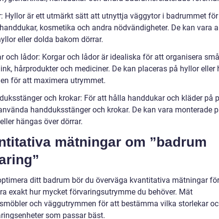
r: Hyllor är ett utmärkt sätt att utnyttja väggytor i badrummet för
 handdukar, kosmetika och andra nödvändigheter. De kan vara 
yllor eller dolda bakom dörrar.
r och lådor: Korgar och lådor är idealiska för att organisera sm
nk, hårprodukter och mediciner. De kan placeras på hyllor eller
en för att maximera utrymmet.
duksstänger och krokar: För att hålla handdukar och kläder på p
använda handduksstänger och krokar. De kan vara monterade 
eller hängas över dörrar.
ntitativa mätningar om ”badrum
aring”
 optimera ditt badrum bör du överväga kvantitativa mätningar för
iera exakt hur mycket förvaringsutrymme du behöver. Mät
möbler och väggutrymmen för att bestämma vilka storlekar oc
aringsenheter som passar bäst.