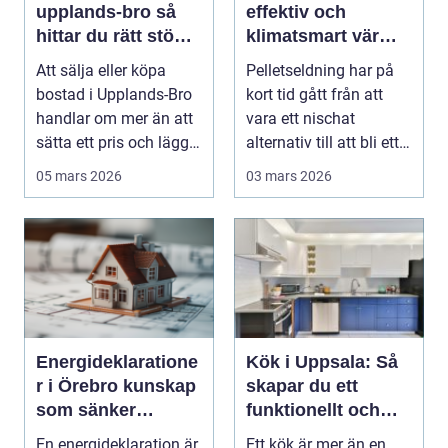
upplands-bro så
effektiv och
hittar du rätt stöd
klimatsmart värme
för din
för moderna hem
Att sälja eller köpa
Pelletseldning har på
bostadsaffär
bostad i Upplands-Bro
kort tid gått från att
handlar om mer än att
vara ett nischat
sätta ett pris och lägga
alternativ till att bli ett
ut en anno...
självklart...
05 mars 2026
03 mars 2026
Energideklaratione
Kök i Uppsala: Så
r i Örebro kunskap
skapar du ett
som sänker
funktionellt och
kostnader och
personligt kök
En energideklaration är
Ett kök är mer än en