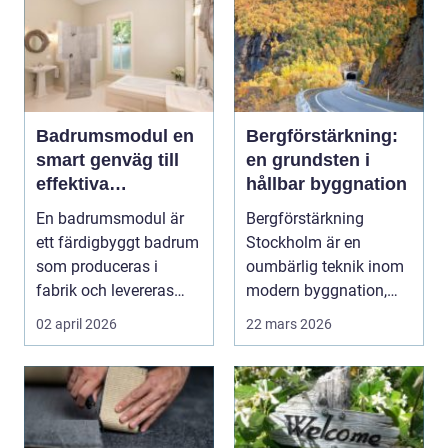
Badrumsmodul en
Bergförstärkning:
smart genväg till
en grundsten i
effektiva
hållbar byggnation
byggprojekt
En badrumsmodul är
Bergförstärkning
ett färdigbyggt badrum
Stockholm är en
som produceras i
oumbärlig teknik inom
fabrik och levereras
modern byggnation,
som en komplett
sä...
02 april 2026
22 mars 2026
enhe...