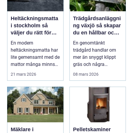
Heltäckningsmatta
Trädgårdsanläggni
i stockholm så
ng växjö så skapar
väljer du rätt för
du en hållbar och
hem och kontor
funktionell
En modern
En genomtänkt
trädgård
heltäckningsmatta har
trädgård handlar om
lite gemensamt med de
mer än snyggt klippt
mattor många minns
gräs och några
från 70- och 80-talet.
rabatter. I Växjö, med
21 mars 2026
08 mars 2026
Dage...
sina ty...
Mäklare i
Pelletskaminer