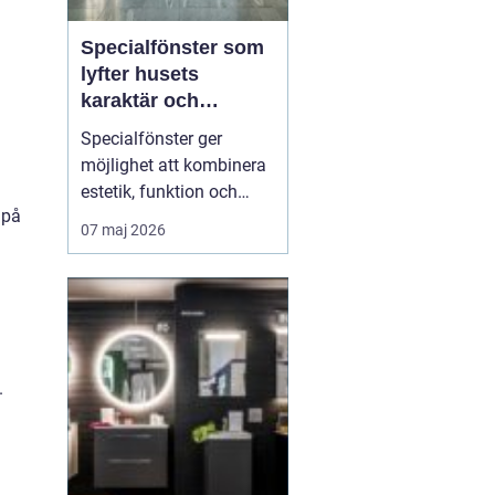
Specialfönster som
lyfter husets
karaktär och
komfort
Specialfönster ger
möjlighet att kombinera
estetik, funktion och
 på
energieffektivitet på ett
07 maj 2026
sätt som
standardfönster sällan
klarar. När gamla
hålmått, ovanliga former
eller kulturhistoriska krav
krockar med dagens
.
byggregler behövs
skräddarsydda lösni...