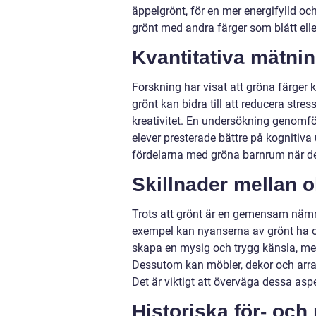
äppelgrönt, för en mer energifylld oc
grönt med andra färger som blått elle
Kvantitativa mätni
Forskning har visat att gröna färger 
grönt kan bidra till att reducera str
kreativitet. En undersökning genomför
elever presterade bättre på kognitiva
fördelarna med gröna barnrum när det
Skillnader mellan o
Trots att grönt är en gemensam nämnar
exempel kan nyanserna av grönt ha o
skapa en mysig och trygg känsla, me
Dessutom kan möbler, dekor och arr
Det är viktigt att överväga dessa asp
Historiska för- oc