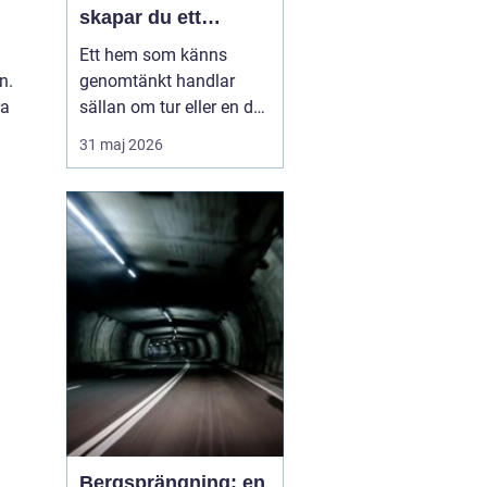
skapar du ett
medvetet hem
Ett hem som känns
n.
genomtänkt handlar
ra
sällan om tur eller en dyr
soffgrupp. Det handlar
31 maj 2026
om att förstå
grunderna i
heminredning
, välja rätt
detaljer och låta varje
rum få en tydlig roll. När
färger, textilier, ljus och...
Bergsprängning: en