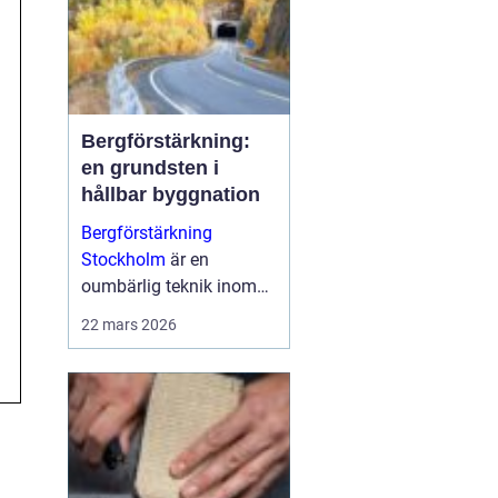
Bergförstärkning:
en grundsten i
hållbar byggnation
Bergförstärkning
Stockholm
är en
oumbärlig teknik inom
modern byggnation,
22 mars 2026
särskilt i områden som
Stockholm d&a...