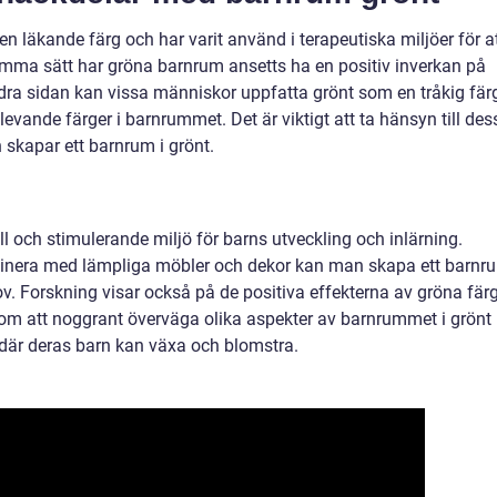
 en läkande färg och har varit använd i terapeutiska miljöer för a
mma sätt har gröna barnrum ansetts ha en positiv inverkan på
ra sidan kan vissa människor uppfatta grönt som en tråkig färg
r levande färger i barnrummet. Det är viktigt att ta hänsyn till des
 skapar ett barnrum i grönt.
ll och stimulerande miljö för barns utveckling och inlärning.
binera med lämpliga möbler och dekor kan man skapa ett barnr
v. Forskning visar också på de positiva effekterna av gröna fär
nom att noggrant överväga olika aspekter av barnrummet i grönt
 där deras barn kan växa och blomstra.