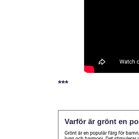
***
Varför är grönt en p
Grönt är en populär färg för barn
lugn och harmoni. Det stimulerar o