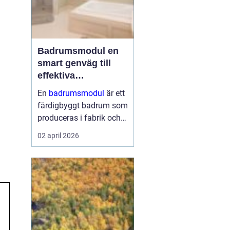
Badrumsmodul en
smart genväg till
effektiva
byggprojekt
En
badrumsmodul
är ett
färdigbyggt badrum som
produceras i fabrik och
levereras som en
02 april 2026
komplett enhet till
byggarbetsplatsen.
Modulen lyfts på plats,
kopplas in mot husets
vatten, avlopp och el ...