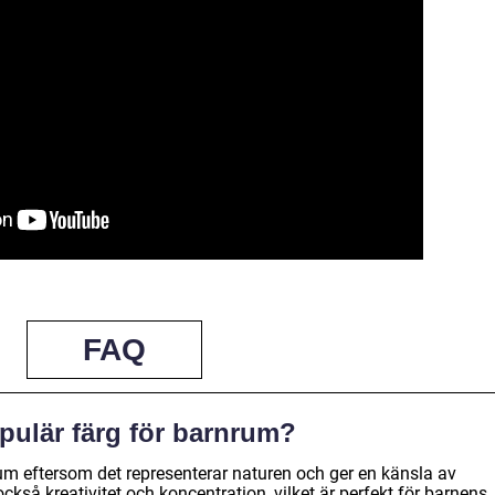
FAQ
opulär färg för barnrum?
rum eftersom det representerar naturen och ger en känsla av
ckså kreativitet och koncentration, vilket är perfekt för barnens