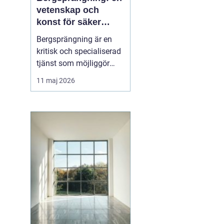
vetenskap och
konst för säker
konstruktion i
Bergsprängning är en
stockholm
kritisk och specialiserad
tjänst som möjliggör
stadsutveckling och
11 maj 2026
infrastrukturella
framsteg. Genom att
använda kontrollerade
explosioner kan
byggföretag skapa
utrymme för allt från ...