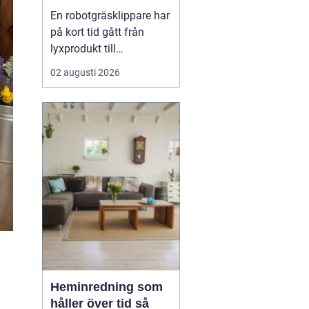
En robotgräsklippare har
på kort tid gått från
lyxprodukt till
vardagsverktyg i många
02 augusti 2026
trädgårdar. Allt fler ser
värdet i en maskin som
klipper gräset själv, ofta
och tyst, medan resten
av dagen kan ägnas åt
annat. För många
handlar valet inte bara
om...
Heminredning som
håller över tid så