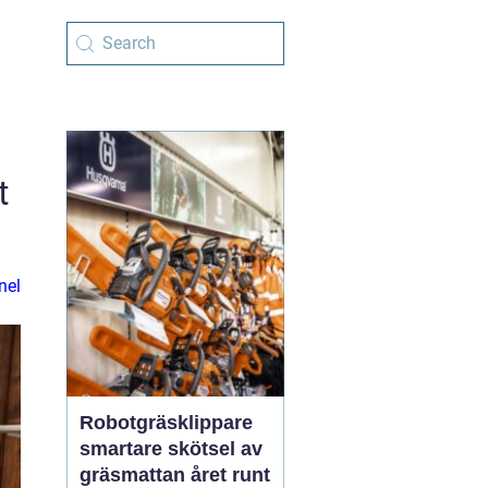
t
nel
Robotgräsklippare
smartare skötsel av
gräsmattan året runt