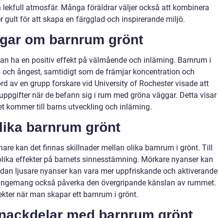
h lekfull atmosfär. Många föräldrar väljer också att kombinera
r gult för att skapa en färgglad och inspirerande miljö.
ngar om barnrum grönt
kan ha en positiv effekt på välmående och inlärning. Barnrum i
ess och ångest, samtidigt som de främjar koncentration och
d av en grupp forskare vid University of Rochester visade att
 uppgifter när de befann sig i rum med gröna väggar. Detta visar
 kommer till barns utveckling och inlärning.
lika barnrum grönt
e kan det finnas skillnader mellan olika barnrum i grönt. Till
lika effekter på barnets sinnesstämning. Mörkare nyanser kan
dan ljusare nyanser kan vara mer uppfriskande och aktiverande
angemang också påverka den övergripande känslan av rummet.
ekter när man skapar ett barnrum i grönt.
h nackdelar med barnrum grönt