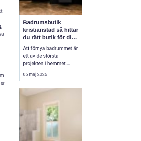
tt
Badrumsbutik
,
kristianstad så hittar
sa
du rätt butik för ditt
nya badrum
Att förnya badrummet är
ett av de största
projekten i hemmet.
Kostnaderna är ofta
05 maj 2026
um
höga, många beslut ska
ger
fattas och jobbet ska
hålla i många år. Många
som söker efter
en
badrumsbutik Kristia...