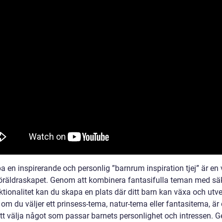
a en inspirerande och personlig ”barnrum inspiration tjej” är en 
föräldraskapet. Genom att kombinera fantasifulla teman med sä
tionalitet kan du skapa en plats där ditt barn kan växa och utve
om du väljer ett prinsess-tema, natur-tema eller fantasitema, är 
 att välja något som passar barnets personlighet och intressen.