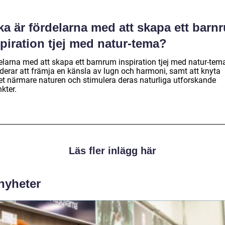
ka är fördelarna med att skapa ett barn
piration tjej med natur-tema?
elarna med att skapa ett barnrum inspiration tjej med natur-tem
uderar att främja en känsla av lugn och harmoni, samt att knyta
et närmare naturen och stimulera deras naturliga utforskande
nkter.
Läs fler inlägg här
 nyheter