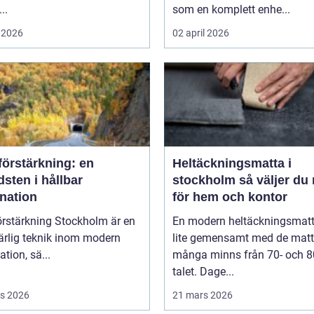
..
som en komplett enhe...
 2026
02 april 2026
förstärkning: en
Heltäckningsmatta i
sten i hållbar
stockholm så väljer du rätt
nation
för hem och kontor
örstärkning Stockholm är en
En modern heltäckningsmatt
rlig teknik inom modern
lite gemensamt med de matt
tion, sä...
många minns från 70- och 8
talet. Dage...
s 2026
21 mars 2026