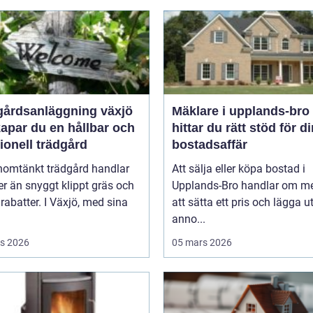
gårdsanläggning växjö
Mäklare i upplands-bro så
apar du en hållbar och
hittar du rätt stöd för d
ionell trädgård
bostadsaffär
nomtänkt trädgård handlar
Att sälja eller köpa bostad i
r än snyggt klippt gräs och
Upplands-Bro handlar om me
rabatter. I Växjö, med sina
att sätta ett pris och lägga u
anno...
s 2026
05 mars 2026