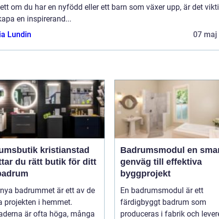
tt om du har en nyfödd eller ett barn som växer upp, är det vikt
kapa en inspirerand...
ia Lundin
07 maj
umsbutik kristianstad
Badrumsmodul en smart
ttar du rätt butik för ditt
genväg till effektiva
badrum
byggprojekt
rnya badrummet är ett av de
En badrumsmodul är ett
a projekten i hemmet.
färdigbyggt badrum som
aderna är ofta höga, många
produceras i fabrik och lever