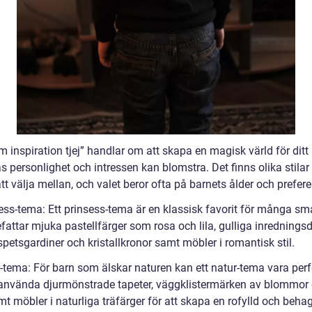
 inspiration tjej” handlar om att skapa en magisk värld för ditt
s personlighet och intressen kan blomstra. Det finns olika stilar
t välja mellan, och valet beror ofta på barnets ålder och prefere
ess-tema: Ett prinsess-tema är en klassisk favorit för många små 
fattar mjuka pastellfärger som rosa och lila, gulliga inredningsd
petsgardiner och kristallkronor samt möbler i romantisk stil.
r-tema: För barn som älskar naturen kan ett natur-tema vara perf
använda djurmönstrade tapeter, väggklistermärken av blommor
mt möbler i naturliga träfärger för att skapa en rofylld och behag