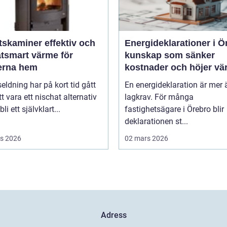
miner effektiv och
Energideklarationer i Ö
atsmart värme för
kunskap som sänker
rna hem
kostnader och höjer vä
seldning har på kort tid gått
En energideklaration är mer 
tt vara ett nischat alternativ
lagkrav. För många
 bli ett självklart...
fastighetsägare i Örebro blir
deklarationen st...
s 2026
02 mars 2026
Adress