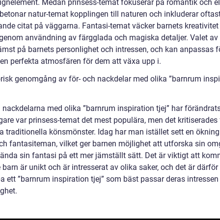
ignelement. Medan prinsess-temat fokuserar på romantik och e
betonar natur-temat kopplingen till naturen och inkluderar oftas
ande citat på väggarna. Fantasi-temat väcker barnets kreativitet
 genom användning av färgglada och magiska detaljer. Valet av
rämst på barnets personlighet och intressen, och kan anpassas fö
en perfekta atmosfären för dem att växa upp i.
orisk genomgång av för- och nackdelar med olika ”barnrum inspi
h nackdelarna med olika ”barnrum inspiration tjej” har förändrat
igare var prinsess-temat det mest populära, men det kritiserades 
a traditionella könsmönster. Idag har man istället sett en ökning
ch fantasiteman, vilket ger barnen möjlighet att utforska sin om
nda sin fantasi på ett mer jämställt sätt. Det är viktigt att ko
e barn är unikt och är intresserat av olika saker, och det är därför 
a ett ”barnrum inspiration tjej” som bäst passar deras intressen
ghet.