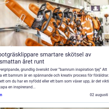
räsklippare smartare skötsel av
smattan året runt
ergripande, grundlig översikt över ”barnrum inspiration tjej” Att
a ett barnrum är en spännande och kreativ process för föräldrar.
tt om du har en nyfödd eller ett barn som växer upp, är det vikt
kapa en inspirerand...
n
02 augusti