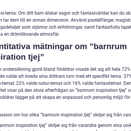
asi-tema: Om ditt barn älskar sagor och fantasivärldar kan du sk
 tar dem till en annan dimension. Använd pastellfärger, magis
gsdetaljer som stjärnor och enhörningar, samt fantasifulla tapet
pa en drömliknande atmosfär.
ntitativa mätningar om ”barnrum
iration tjej”
n undersökning gjord bland föräldrar visade det sig att hela 72%
ade valde att inreda sina döttrars rum med ett specifikt tema. 37
s-temat, 22% valde natur-temat och 16% valde fantasitemat. De
tet visar på den stora efterfrågan av ”barnrum inspiration tjej” 
öräldrar lägger på att skapa en anpassad och personlig miljö för
ssion om hur olika ”barnrum inspiration tjej” skiljer sig från va
arnrum inspiration tjej” skiljer sig från varandra genom sina unik