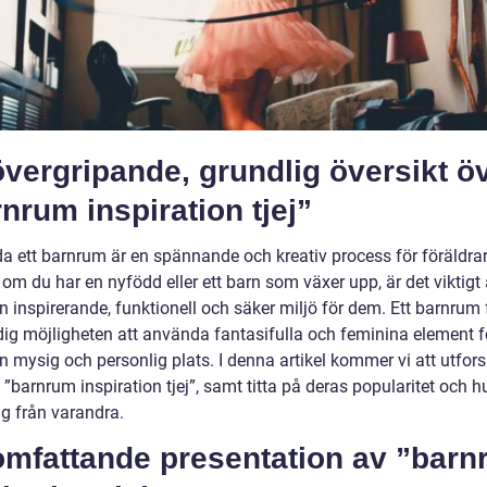
vergripande, grundlig översikt ö
nrum inspiration tjej”
da ett barnrum är en spännande och kreativ process för föräldrar
om du har en nyfödd eller ett barn som växer upp, är det viktigt 
 inspirerande, funktionell och säker miljö för dem. Ett barnrum 
 dig möjligheten att använda fantasifulla och feminina element f
 mysig och personlig plats. I denna artikel kommer vi att utfors
 ”barnrum inspiration tjej”, samt titta på deras popularitet och h
sig från varandra.
omfattande presentation av ”bar