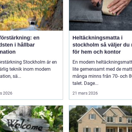
förstärkning: en
Heltäckningsmatta i
sten i hållbar
stockholm så väljer du rätt
nation
för hem och kontor
örstärkning Stockholm är en
En modern heltäckningsmatt
rlig teknik inom modern
lite gemensamt med de matt
tion, sä...
många minns från 70- och 8
talet. Dage...
s 2026
21 mars 2026