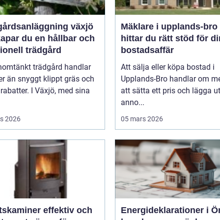
gårdsanläggning växjö
Mäklare i upplands-bro så
apar du en hållbar och
hittar du rätt stöd för d
ionell trädgård
bostadsaffär
nomtänkt trädgård handlar
Att sälja eller köpa bostad i
r än snyggt klippt gräs och
Upplands-Bro handlar om me
rabatter. I Växjö, med sina
att sätta ett pris och lägga u
anno...
s 2026
05 mars 2026
miner effektiv och
Energideklarationer i Ö