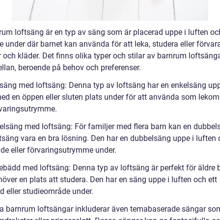
rum loftsäng är en typ av säng som är placerad uppe i luften och
 under där barnet kan använda för att leka, studera eller förvar
 och kläder. Det finns olika typer och stilar av barnrum loftsänga
ellan, beroende på behov och preferenser.
lsäng med loftsäng: Denna typ av loftsäng har en enkelsäng upp
med en öppen eller sluten plats under för att använda som leko
örvaringsutrymme.
elsäng med loftsäng: För familjer med flera barn kan en dubbel
tsäng vara en bra lösning. Den har en dubbelsäng uppe i luften 
de eller förvaringsutrymme under.
iebädd med loftsäng: Denna typ av loftsäng är perfekt för äldre 
över en plats att studera. Den har en säng uppe i luften och ett
rd eller studieområde under.
a barnrum loftsängar inkluderar även temabaserade sängar som