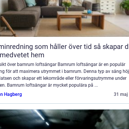
nredning som håller över tid så skapar du
 medvetet hem
sikt över barnrum loftsängar Barnrum loftsängar är en populär
ing för att maximera utrymmet i barnrum. Denna typ av säng höj
latsen och skapar ett lekområde eller förvaringsutrymme under
en. Barnrum loftsängar är mycket populära på ...
n Hagberg
31 maj