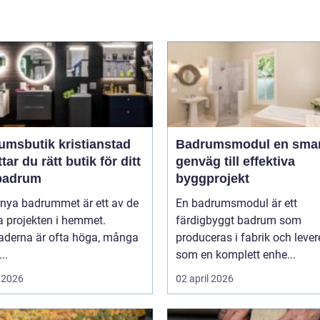
umsbutik kristianstad
Badrumsmodul en smart
ttar du rätt butik för ditt
genväg till effektiva
badrum
byggprojekt
rnya badrummet är ett av de
En badrumsmodul är ett
a projekten i hemmet.
färdigbyggt badrum som
aderna är ofta höga, många
produceras i fabrik och lever
..
som en komplett enhe...
 2026
02 april 2026