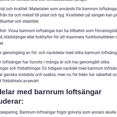
rial och kvalitet: Materialen som används för barnrum loftsänga
 från trä och metall till plast och tyg. Kvaliteten på sängen kan 
lbarhet och stabilitet.
ehör: Vissa barnrum loftsängar kan ha tillbehör som förvaringslå
d, klädstänger eller bokhyllor för att maximera funktionaliteten 
t.
sk genomgång av för- och nackdelar med olika barnrum loftsäng
 loftsängar har funnits i många år och har genomgått olika
ingar och förbättringar. En tidigare nackdel med barnrum loftsä
var ganska instabila och osäkra, men nu för tiden har säkerhet o
et förbättrats avsevärt.
delar med barnrum loftsängar
uderar:
sbesparing: Barnrum loftsängar frigör golvyta som annars skulle