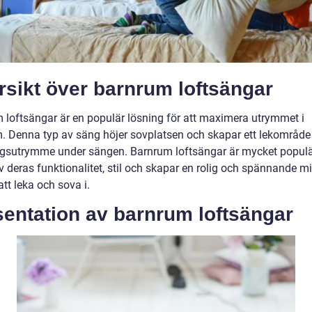
sikt över barnrum loftsängar
 loftsängar är en populär lösning för att maximera utrymmet i
. Denna typ av säng höjer sovplatsen och skapar ett lekområde 
ngsutrymme under sängen. Barnrum loftsängar är mycket popul
 deras funktionalitet, stil och skapar en rolig och spännande mil
tt leka och sova i.
sentation av barnrum loftsängar