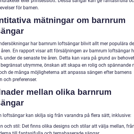
ymdraketer eller prinsesslott. Dessa sängar kan ge fantasifulla oc
evelser för barnen.
ntitativa mätningar om barnrum
sängar
undersökningar har barnrum loftsängar blivit allt mer populära d
åren. En rapport visar att försäljningen av barnrum loftsängar h
 under de senaste tre åren. Detta kan vara på grund av behovet
a begränsat utrymme, önskan att skapa en rolig och spännande m
och de många möjligheterna att anpassa sängen efter barnens
n och preferenser.
lnader mellan olika barnrum
sängar
loftsängar kan skilja sig från varandra på flera sätt, inklusive:
n och stil: Det finns olika designs och stilar att välja mellan, frå
erna till fantasifulla och temabaserade sängar.