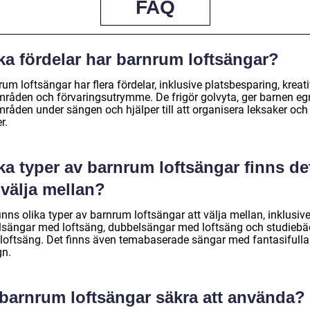
FAQ
ka fördelar har barnrum loftsängar?
um loftsängar har flera fördelar, inklusive platsbesparing, kreat
mråden och förvaringsutrymme. De frigör golvyta, ger barnen e
mråden under sängen och hjälper till att organisera leksaker och
r.
ka typer av barnrum loftsängar finns de
 välja mellan?
inns olika typer av barnrum loftsängar att välja mellan, inklusiv
lsängar med loftsäng, dubbelsängar med loftsäng och studiebä
loftsäng. Det finns även temabaserade sängar med fantasifulla
gn.
 barnrum loftsängar säkra att använda?