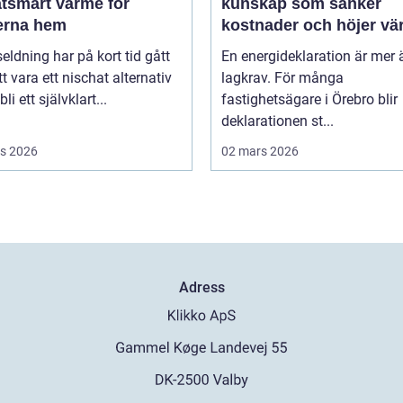
atsmart värme för
kunskap som sänker
rna hem
kostnader och höjer vä
seldning har på kort tid gått
En energideklaration är mer 
tt vara ett nischat alternativ
lagkrav. För många
 bli ett självklart...
fastighetsägare i Örebro blir
deklarationen st...
s 2026
02 mars 2026
Adress