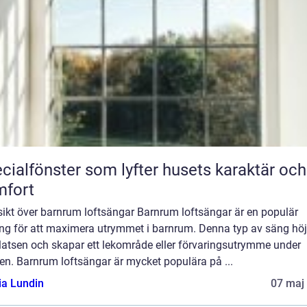
cialfönster som lyfter husets karaktär och
mfort
sikt över barnrum loftsängar Barnrum loftsängar är en populär
ing för att maximera utrymmet i barnrum. Denna typ av säng höj
latsen och skapar ett lekområde eller förvaringsutrymme under
en. Barnrum loftsängar är mycket populära på ...
ia Lundin
07 maj