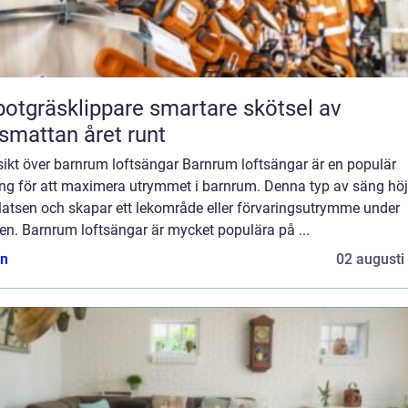
räsklippare smartare skötsel av
smattan året runt
sikt över barnrum loftsängar Barnrum loftsängar är en populär
ing för att maximera utrymmet i barnrum. Denna typ av säng höj
latsen och skapar ett lekområde eller förvaringsutrymme under
en. Barnrum loftsängar är mycket populära på ...
n
02 augusti