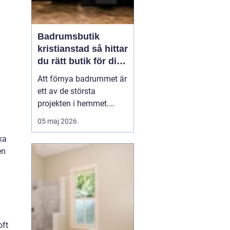
Badrumsbutik
kristianstad så hittar
du rätt butik för ditt
nya badrum
Att förnya badrummet är
ett av de största
projekten i hemmet.
Kostnaderna är ofta
05 maj 2026
höga, många beslut ska
ka
fattas och jobbet ska
en
hålla i många år. Många
som söker efter
en
badrumsbutik Kristia...
oft