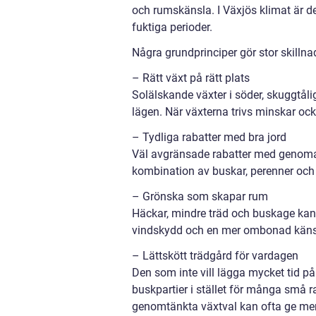
och rumskänsla. I Växjös klimat är det
fuktiga perioder.
Några grundprinciper gör stor skillna
– Rätt växt på rätt plats
Solälskande växter i söder, skuggtåli
lägen. När växterna trivs minskar oc
– Tydliga rabatter med bra jord
Väl avgränsade rabatter med genomar
kombination av buskar, perenner och 
– Grönska som skapar rum
Häckar, mindre träd och buskage kan
vindskydd och en mer ombonad känsla.
– Lättskött trädgård för vardagen
Den som inte vill lägga mycket tid på 
buskpartier i stället för många små ra
genomtänkta växtval kan ofta ge me