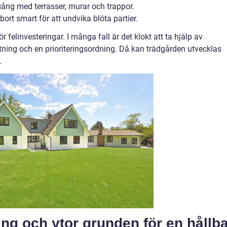
lgång med terrasser, murar och trappor.
rt smart för att undvika blöta partier.
felinvesteringar. I många fall är det klokt att ta hjälp av
ritning och en prioriteringsordning. Då kan trädgården utvecklas
.
ng och ytor grunden för en hållb