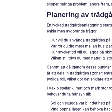
slipper många problem längre fram, so
Planering av trädgår
En lyckad trädgårdsanläggning starta
enkla men avgörande frågor:
– Hur vill du använda trädgården på 
– Var rör du dig mest mellan hus, par
– Hur mycket tid vill du lägga på skö
– Vilken stil trivs du med naturlig, st
Genom att gå igenom dessa punkter sk
är att dela in trädgården i zoner: ent
tydliga roll, vilket gör det enklare att 
I Växjö spelar klimat och mark stor rol
behöver du ta hänsyn till:
– Sol och skugga var blir det hett på
– Vind öppna lägen kan behöva häckar