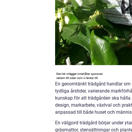
En genomtänkt trädgård handlar om me
tydliga årstider, varierande markförh
kunskap för att trädgården ska hålla 
design, markarbete, växtval och prakti
anpassad till både huset och männis
En välgjord trädgård börjar under yta
gräsmattor, stensättningar och planter