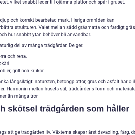
etet, vilket snabbt leder till ojämna plattor och spår i gruset.
ddjup och korrekt bearbetad mark. I leriga områden kan
ättra strukturen. Valet mellan sådd gräsmatta och färdigt gräs
 och hur snabbt ytan behöver bli användbar.
naturlig del av många trädgårdar. De ger:
rra och rena.
pkärl.
ler, grill och krukor.
änka långsiktigt: natursten, betongplattor, grus och asfalt har oli
er. Harmonin mellan husets stil, trädgårdens form och material
mer än många tror.
ch skötsel trädgården som håller
dags att ge trädgården liv. Växterna skapar årstidsväxling, färg, d