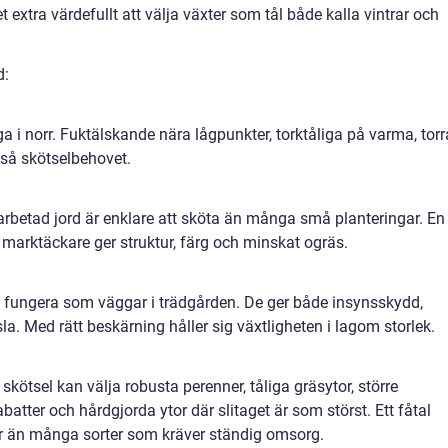
 extra värdefullt att välja växter som tål både kalla vintrar och
d:
ga i norr. Fuktälskande nära lågpunkter, torktåliga på varma, torr
kså skötselbehovet.
betad jord är enklare att sköta än många små planteringar. En
marktäckare ger struktur, färg och minskat ogräs.
 fungera som väggar i trädgården. De ger både insynsskydd,
 Med rätt beskärning håller sig växtligheten i lagom storlek.
skötsel kan välja robusta perenner, tåliga gräsytor, större
batter och hårdgjorda ytor där slitaget är som störst. Ett fåtal
r än många sorter som kräver ständig omsorg.