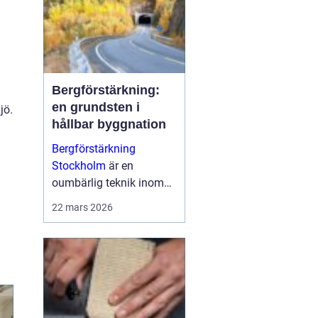
Bergförstärkning:
en grundsten i
jö.
hållbar byggnation
Bergförstärkning
Stockholm
är en
oumbärlig teknik inom
modern byggnation,
22 mars 2026
särskilt i områden som
Stockholm d&a...