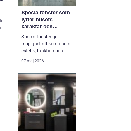
Specialfönster som
lyfter husets
ch
karaktär och
r
komfort
Specialfönster ger
möjlighet att kombinera
estetik, funktion och
energieffektivitet på ett
07 maj 2026
sätt som
standardfönster sällan
klarar. När gamla
hålmått, ovanliga former
eller kulturhistoriska krav
krockar med dagens
byggregler behövs
skräddarsydda lösni...
t