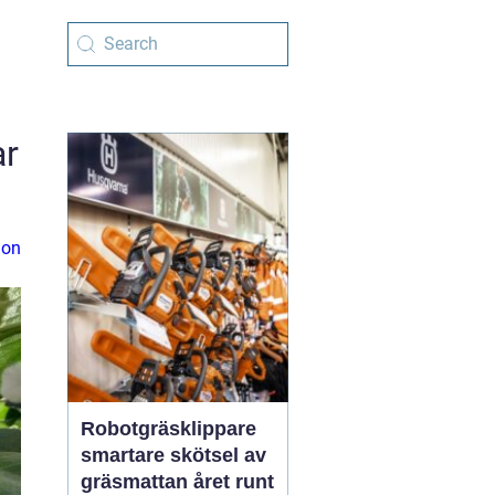
ar
ion
Robotgräsklippare
smartare skötsel av
gräsmattan året runt