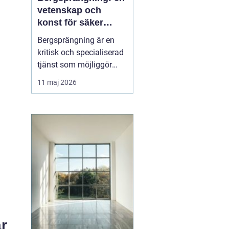
vetenskap och
konst för säker
konstruktion i
Bergsprängning är en
stockholm
kritisk och specialiserad
tjänst som möjliggör
stadsutveckling och
11 maj 2026
infrastrukturella
framsteg. Genom att
använda kontrollerade
explosioner kan
byggföretag skapa
utrymme för allt från ...
ar