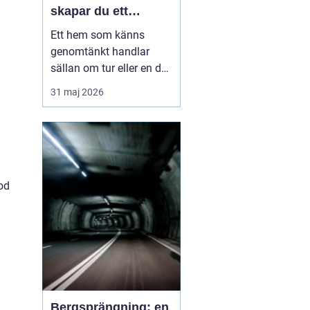
skapar du ett
medvetet hem
Ett hem som känns
genomtänkt handlar
sällan om tur eller en dyr
soffgrupp. Det handlar
31 maj 2026
om att förstå
grunderna i
heminredning
, välja rätt
detaljer och låta varje
rum få en tydlig roll. När
färger, textilier, ljus och...
od
Bergsprängning: en