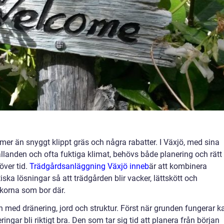
r än snyggt klippt gräs och några rabatter. I Växjö, med sina
ållanden och ofta fuktiga klimat, behövs både planering och rätt
över tid.
Trädgårdsanläggning Växjö inneb
är att kombinera
ska lösningar så att trädgården blir vacker, lättskött och
korna som bor där.
n med dränering, jord och struktur. Först när grunden fungerar k
ingar bli riktigt bra. Den som tar sig tid att planera från början