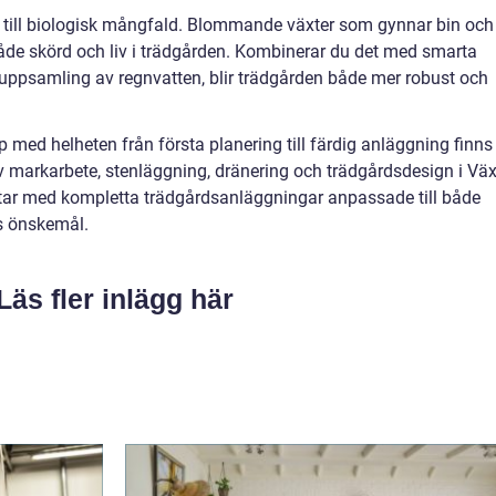
n till biologisk mångfald. Blommande växter som gynnar bin och
 både skörd och liv i trädgården. Kombinerar du det med smarta
 uppsamling av regnvatten, blir trädgården både mer robust och
p med helheten från första planering till färdig anläggning finns
v markarbete, stenläggning, dränering och trädgårdsdesign i Väx
etar med kompletta trädgårdsanläggningar anpassade till både
s önskemål.
Läs fler inlägg här