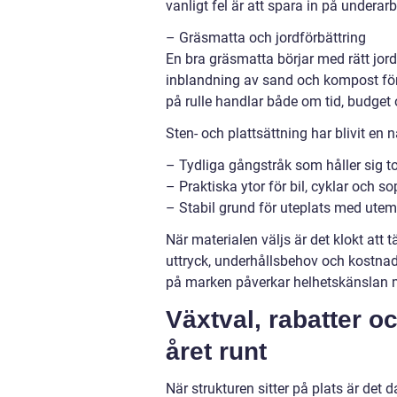
vanligt fel är att spara in på underarb
– Gräsmatta och jordförbättring
En bra gräsmatta börjar med rätt jor
inblandning av sand och kompost förb
på rulle handlar både om tid, budget
Sten- och plattsättning har blivit en 
– Tydliga gångstråk som håller sig to
– Praktiska ytor för bil, cyklar och so
– Stabil grund för uteplats med utemöb
När materialen väljs är det klokt att t
uttryck, underhållsbehov och kostnad
på marken påverkar helhetskänslan 
Växtval, rabatter o
året runt
När strukturen sitter på plats är det 