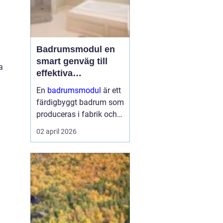
Badrumsmodul en
smart genväg till
a
effektiva
byggprojekt
En
badrumsmodul
är ett
färdigbyggt badrum som
produceras i fabrik och
levereras som en
02 april 2026
komplett enhet till
byggarbetsplatsen.
Modulen lyfts på plats,
kopplas in mot husets
vatten, avlopp och el ...