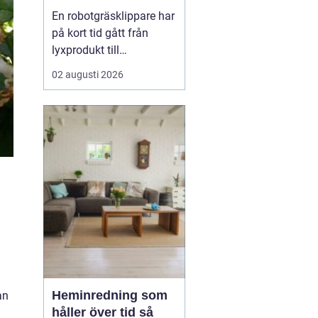
En robotgräsklippare har
på kort tid gått från
lyxprodukt till
vardagsverktyg i många
02 augusti 2026
trädgårdar. Allt fler ser
värdet i en maskin som
klipper gräset själv, ofta
och tyst, medan resten
av dagen kan ägnas åt
annat. För många
handlar valet inte bara
om...
Heminredning som
an
håller över tid så