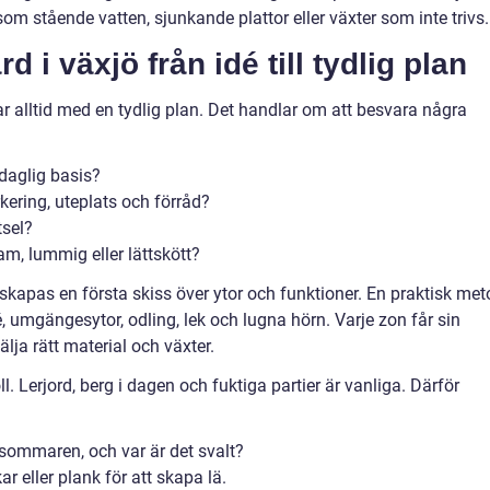
m stående vatten, sjunkande plattor eller växter som inte trivs.
d i växjö från idé till tydlig plan
r alltid med en tydlig plan. Det handlar om att besvara några
daglig basis?
kering, uteplats och förråd?
tsel?
ram, lummig eller lättskött?
apas en första skiss över ytor och funktioner. En praktisk met
ré, umgängesytor, odling, lek och lugna hörn. Varje zon får sin
välja rätt material och växter.
l. Lerjord, berg i dagen och fuktiga partier är vanliga. Därför
 sommaren, och var är det svalt?
 eller plank för att skapa lä.