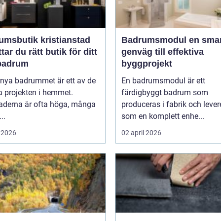
umsbutik kristianstad
Badrumsmodul en smart
ttar du rätt butik för ditt
genväg till effektiva
badrum
byggprojekt
rnya badrummet är ett av de
En badrumsmodul är ett
a projekten i hemmet.
färdigbyggt badrum som
aderna är ofta höga, många
produceras i fabrik och lever
..
som en komplett enhe...
 2026
02 april 2026