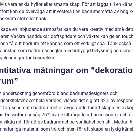
is vara enkla hyllor eller smarta skåp. För att lägga till en käns
fort kan du överväga att investera i en badrumsmatta av hög kv
 bekväm stol eller bänk.
 skapa en inbjudande atmosfär kan du vara kreativ med små deta
arer. Vackra handdukar, doftspridare och växter kan ge en touc
t och få ditt badrum att kännas som ett verkligt spa. Tänk också
ka inslag som badrumsspeglar med inbyggd belysning och smar
ngslösningar för kosmetika.
ntitativa mätningar om ”dekorati
rum”
en undersökning genomförd bland badrumsdesigners och
gsarkitekter över hela världen, visade det sig att 82% av respon
tt färgschemat i badrummet är avgörande för att skapa en avk
r. Dessutom ansåg 76% av de tillfrågade att accessoarer och de
n viktig roll för att ge badrummet personlighet och stil. Medan 
 naturliga material som trä och sten för att skapa en lyxig känsl