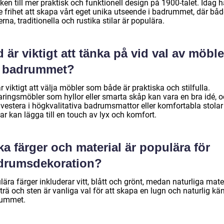
iken till mer praktisk och funktionell design på 1900-talet. Idag h
e frihet att skapa vårt eget unika utseende i badrummet, där båd
na, traditionella och rustika stilar är populära.
 är viktigt att tänka på vid val av möble
r badrummet?
r viktigt att välja möbler som både är praktiska och stilfulla.
aringsmöbler som hyllor eller smarta skåp kan vara en bra idé, 
nvestera i högkvalitativa badrumsmattor eller komfortabla stolar
r kan lägga till en touch av lyx och komfort.
ka färger och material är populära för
drumsdekoration?
ära färger inkluderar vitt, blått och grönt, medan naturliga mate
rä och sten är vanliga val för att skapa en lugn och naturlig kän
ummet.