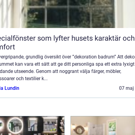
cialfönster som lyfter husets karaktär och
mfort
ergripande, grundlig översikt över ”dekoration badrum” Att deko
mmet kan vara ett sätt att ge ditt personliga spa ett extra lyxig
dande utseende. Genom att noggrant välja färger, möbler,
soarer och textilier k...
ia Lundin
07 maj