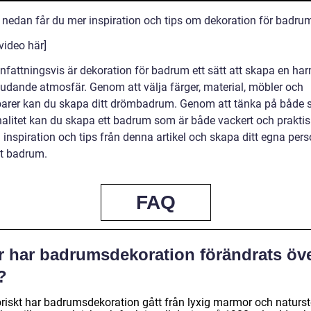
n nedan får du mer inspiration och tips om dekoration för badru
video här]
attningsvis är dekoration för badrum ett sätt att skapa en ha
judande atmosfär. Genom att välja färger, material, möbler och
arer kan du skapa ditt drömbadrum. Genom att tänka på både s
nalitet kan du skapa ett badrum som är både vackert och praktis
inspiration och tips från denna artikel och skapa ditt egna pers
tt badrum.
FAQ
r har badrumsdekoration förändrats öv
?
oriskt har badrumsdekoration gått från lyxig marmor och naturs