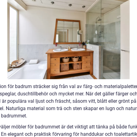
on för badrum sträcker sig från val av färg- och materialpaletter 
speglar, duschtillbehör och mycket mer. När det gäller färger oc
 är populära val ljust och fräscht, såsom vitt, blått eller grönt p
el. Naturliga material som trä och sten skapar en lugn och natur
i badrummet.
väljer möbler för badrummet är det viktigt att tänka på både fun
. En elegant och praktisk förvaring för handdukar och toalettarti