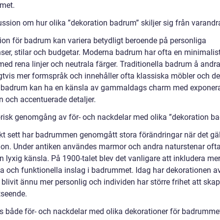
met.
ussion om hur olika ”dekoration badrum” skiljer sig från varandr
ion för badrum kan variera betydligt beroende på personliga
nser, stilar och budgetar. Moderna badrum har ofta en minimalis
med rena linjer och neutrala färger. Traditionella badrum å andr
gtvis mer formspråk och innehåller ofta klassiska möbler och det
 badrum kan ha en känsla av gammaldags charm med exponera
en och accentuerade detaljer.
orisk genomgång av för- och nackdelar med olika ”dekoration b
skt sett har badrummen genomgått stora förändringar när det gäl
ion. Under antiken användes marmor och andra naturstenar ofta 
 lyxig känsla. På 1900-talet blev det vanligare att inkludera me
ka och funktionella inslag i badrummet. Idag har dekorationen a
livit ännu mer personlig och individen har större frihet att skap
tseende.
ns både för- och nackdelar med olika dekorationer för badrummet.