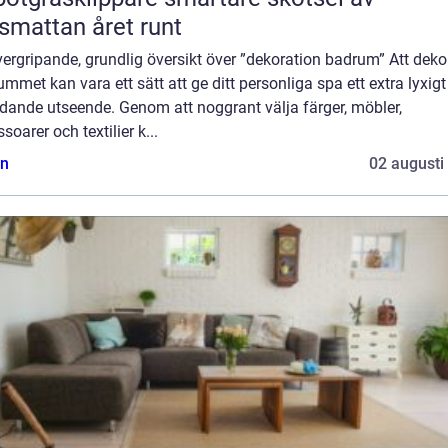
smattan året runt
ergripande, grundlig översikt över ”dekoration badrum” Att deko
mmet kan vara ett sätt att ge ditt personliga spa ett extra lyxig
dande utseende. Genom att noggrant välja färger, möbler,
soarer och textilier k...
n
02 augusti