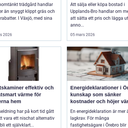
nomtänkt trädgård handlar
Att sälja eller köpa bostad i
r än snyggt klippt gräs och
Upplands-Bro handlar om me
rabatter. I Växjö, med sina
att sätta ett pris och lägga u
anno...
s 2026
05 mars 2026
miner effektiv och
Energideklarationer i Ö
atsmart värme för
kunskap som sänker
rna hem
kostnader och höjer vä
seldning har på kort tid gått
En energideklaration är mer 
tt vara ett nischat alternativ
lagkrav. För många
 bli ett självklart...
fastighetsägare i Örebro blir