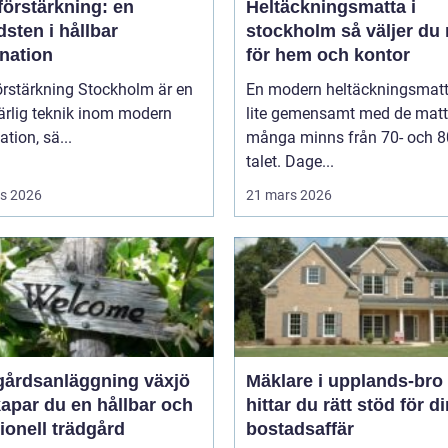
förstärkning: en
Heltäckningsmatta i
sten i hållbar
stockholm så väljer du rätt
nation
för hem och kontor
örstärkning Stockholm är en
En modern heltäckningsmatt
rlig teknik inom modern
lite gemensamt med de matt
tion, sä...
många minns från 70- och 8
talet. Dage...
s 2026
21 mars 2026
gårdsanläggning växjö
Mäklare i upplands-bro så
apar du en hållbar och
hittar du rätt stöd för d
ionell trädgård
bostadsaffär