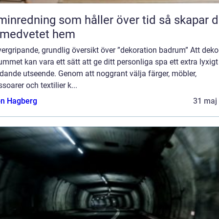
nredning som håller över tid så skapar du
 medvetet hem
ergripande, grundlig översikt över ”dekoration badrum” Att deko
mmet kan vara ett sätt att ge ditt personliga spa ett extra lyxig
dande utseende. Genom att noggrant välja färger, möbler,
soarer och textilier k...
n Hagberg
31 maj