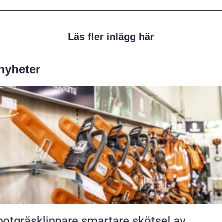
Läs fler inlägg här
 nyheter
räsklippare smartare skötsel av