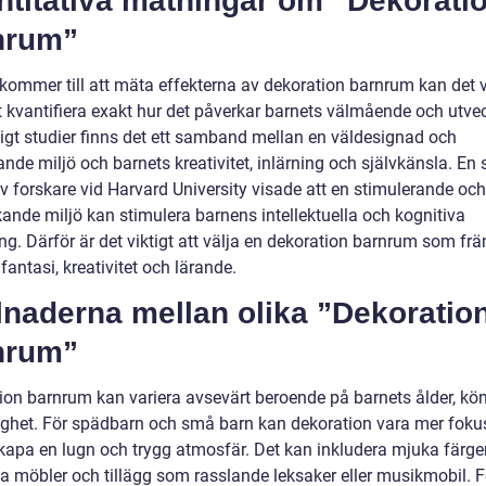
ntitativa mätningar om ”Dekorati
nrum”
 kommer till att mäta effekterna av dekoration barnrum kan det 
t kvantifiera exakt hur det påverkar barnets välmående och utvec
igt studier finns det ett samband mellan en väldesignad och
ande miljö och barnets kreativitet, inlärning och självkänsla. En 
v forskare vid Harvard University visade att en stimulerande och
kande miljö kan stimulera barnens intellektuella och kognitiva
ng. Därför är det viktigt att välja en dekoration barnrum som fr
fantasi, kreativitet och lärande.
lnaderna mellan olika ”Dekoratio
nrum”
ion barnrum kan variera avsevärt beroende på barnets ålder, kö
ighet. För spädbarn och små barn kan dekoration vara mer foku
skapa en lugn och trygg atmosfär. Det kan inkludera mjuka färger
 möbler och tillägg som rasslande leksaker eller musikmobil. F