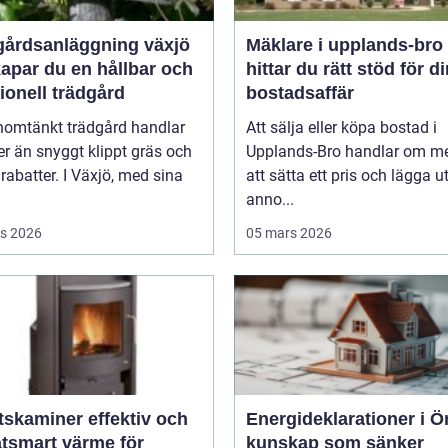
gårdsanläggning växjö
Mäklare i upplands-bro så
apar du en hållbar och
hittar du rätt stöd för d
ionell trädgård
bostadsaffär
nomtänkt trädgård handlar
Att sälja eller köpa bostad i
r än snyggt klippt gräs och
Upplands-Bro handlar om me
rabatter. I Växjö, med sina
att sätta ett pris och lägga u
anno...
s 2026
05 mars 2026
miner effektiv och
Energideklarationer i Ö
atsmart värme för
kunskap som sänker