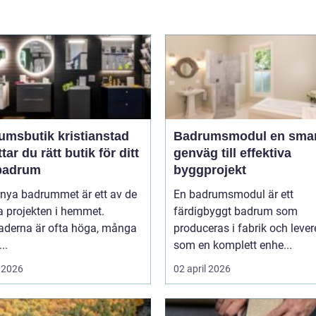
umsbutik kristianstad
Badrumsmodul en smart
ttar du rätt butik för ditt
genväg till effektiva
badrum
byggprojekt
rnya badrummet är ett av de
En badrumsmodul är ett
a projekten i hemmet.
färdigbyggt badrum som
aderna är ofta höga, många
produceras i fabrik och lever
..
som en komplett enhe...
 2026
02 april 2026