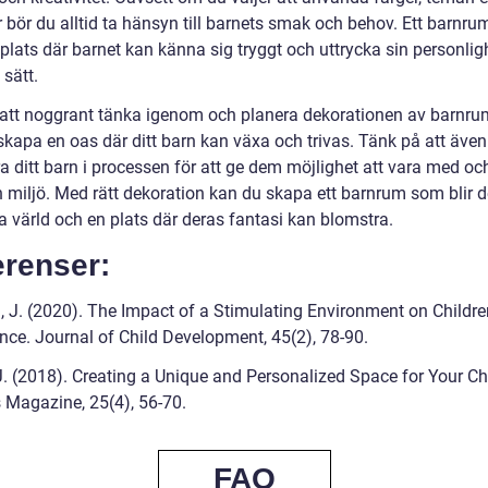
 bör du alltid ta hänsyn till barnets smak och behov. Ett barnru
plats där barnet kan känna sig tryggt och uttrycka sin personlig
 sätt.
tt noggrant tänka igenom och planera dekorationen av barnr
skapa en oas där ditt barn kan växa och trivas. Tänk på att även
ra ditt barn i processen för att ge dem möjlighet att vara med o
n miljö. Med rätt dekoration kan du skapa ett barnrum som blir 
la värld och en plats där deras fantasi kan blomstra.
erenser:
, J. (2020). The Impact of a Stimulating Environment on Childre
ence. Journal of Child Development, 45(2), 78-90.
J. (2018). Creating a Unique and Personalized Space for Your Chi
s Magazine, 25(4), 56-70.
FAQ