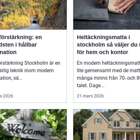
förstärkning: en
Heltäckningsmatta i
sten i hållbar
stockholm så väljer du rätt
nation
för hem och kontor
örstärkning Stockholm är en
En modern heltäckningsmatt
rlig teknik inom modern
lite gemensamt med de matt
tion, sä...
många minns från 70- och 8
talet. Dage...
s 2026
21 mars 2026