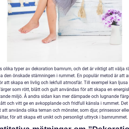
s olika typer av dekoration barnrum, och det är viktigt att välja rä
pa den önskade stämningen i rummet. En populär metod är att 
ör att skapa en livlig och lekfull atmosfär. Till exempel kan ljusa
 färger som rött, blått och gult användas för att skapa en energi
rande miljö. Å andra sidan kan mer dämpade och lugnande fär
lått och vitt ge en avkopplande och fridfull känsla i rummet. Det
t att använda olika teman och mönster, som djur, prinsessor elle
ltar, för att skapa ett unikt och personligt uttryck i barnrummet.