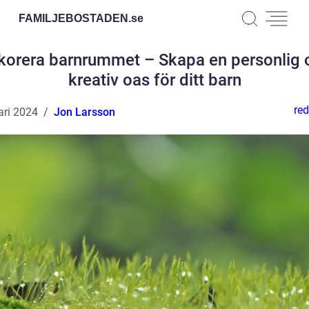
FAMILJEBOSTADEN.
se
korera barnrummet – Skapa en personlig 
kreativ oas för ditt barn
red
ari 2024
Jon Larsson