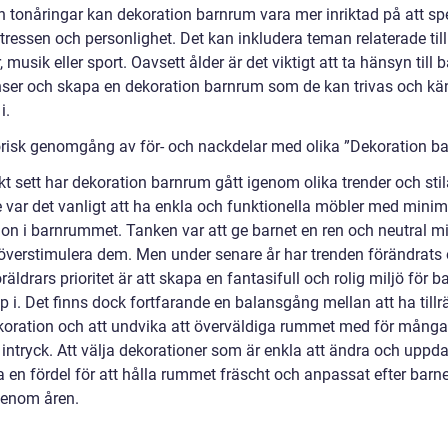
h tonåringar kan dekoration barnrum vara mer inriktad på att sp
tressen och personlighet. Det kan inkludera teman relaterade till
 musik eller sport. Oavsett ålder är det viktigt att ta hänsyn till 
nser och skapa en dekoration barnrum som de kan trivas och kä
i.
orisk genomgång av för- och nackdelar med olika ”Dekoration b
kt sett har dekoration barnrum gått igenom olika trender och stil
e var det vanligt att ha enkla och funktionella möbler med minim
on i barnrummet. Tanken var att ge barnet en ren och neutral mil
e överstimulera dem. Men under senare år har trenden förändrats
öräldrars prioritet är att skapa en fantasifull och rolig miljö för b
 i. Det finns dock fortfarande en balansgång mellan att ha tillrä
oration och att undvika att överväldiga rummet med för många
 intryck. Att välja dekorationer som är enkla att ändra och uppd
a en fördel för att hålla rummet fräscht och anpassat efter barn
enom åren.