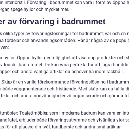
 din interiörstil. Förvaring i badrummet kan vara i form av öppna hy
orgar, spegelhyllor och mycket mer.
er av förvaring i badrummet
ns olika typer av förvaringslösningar för badrummet, var och en
na fördelar och användningsområden. Här är några av de popul
iven:
a hyllor: Öppna hyllor ger möjlighet att visa upp produkter och 
iv touch i badrummet. De kan vara perfekta för att lagra handdu
papper och andra vanliga artiklar du behöver ha inom räckhåll.
: Skåp är en vanlig förekommande förvaringslösning i badrumm
a både väggmonterade och fristående. Med skåp kan du hålla d
artiklar och andra nödvändigheter välorganiserade och gömda frå
ettmöbler: Toalettmöbler, som i moderna badrum kan vara en int
handfatet, erbjuder både förvaringsutrymme och ytvänliga ytor 
 för att placera din tvål, tandborste och andra små artiklar.