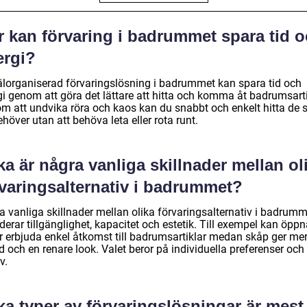
r kan förvaring i badrummet spara tid 
ergi?
älorganiserad förvaringslösning i badrummet kan spara tid och
gi genom att göra det lättare att hitta och komma åt badrumsarti
m att undvika röra och kaos kan du snabbt och enkelt hitta de 
höver utan att behöva leta eller rota runt.
ka är några vanliga skillnader mellan ol
rvaringsalternativ i badrummet?
a vanliga skillnader mellan olika förvaringsalternativ i badrumm
derar tillgänglighet, kapacitet och estetik. Till exempel kan öpp
or erbjuda enkel åtkomst till badrumsartiklar medan skåp ger me
 och en renare look. Valet beror på individuella preferenser och
v.
ka typer av förvaringslösningar är mest