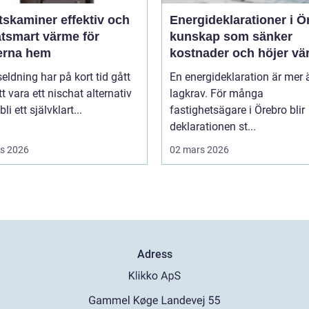
miner effektiv och
Energideklarationer i Ö
atsmart värme för
kunskap som sänker
rna hem
kostnader och höjer vä
seldning har på kort tid gått
En energideklaration är mer 
tt vara ett nischat alternativ
lagkrav. För många
 bli ett självklart...
fastighetsägare i Örebro blir
deklarationen st...
s 2026
02 mars 2026
Adress