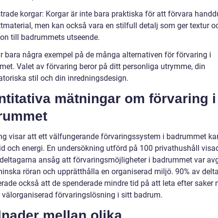
rade korgar: Korgar är inte bara praktiska för att förvara handd
tmaterial, men kan också vara en stilfull detalj som ger textur o
on till badrummets utseende.
r bara några exempel på de många alternativen för förvaring i
et. Valet av förvaring beror på ditt personliga utrymme, din
toriska stil och din inredningsdesign.
titativa mätningar om förvaring i
rummet
ng visar att ett välfungerande förvaringssystem i badrummet ka
id och energi. En undersökning utförd på 100 privathushåll visad
deltagarna ansåg att förvaringsmöjligheter i badrummet var a
 minska röran och upprätthålla en organiserad miljö. 90% av del
rade också att de spenderade mindre tid på att leta efter saker 
 välorganiserad förvaringslösning i sitt badrum.
lnader mellan olika