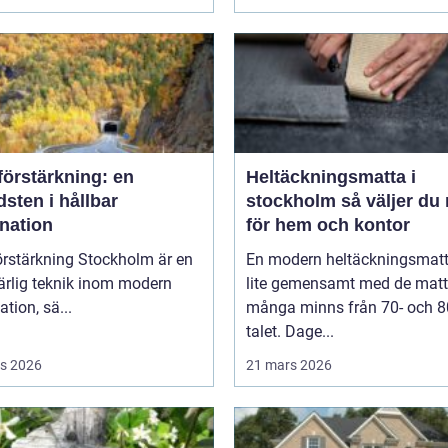
förstärkning: en
Heltäckningsmatta i
sten i hållbar
stockholm så väljer du rätt
nation
för hem och kontor
örstärkning Stockholm är en
En modern heltäckningsmatt
rlig teknik inom modern
lite gemensamt med de matt
tion, sä...
många minns från 70- och 8
talet. Dage...
s 2026
21 mars 2026