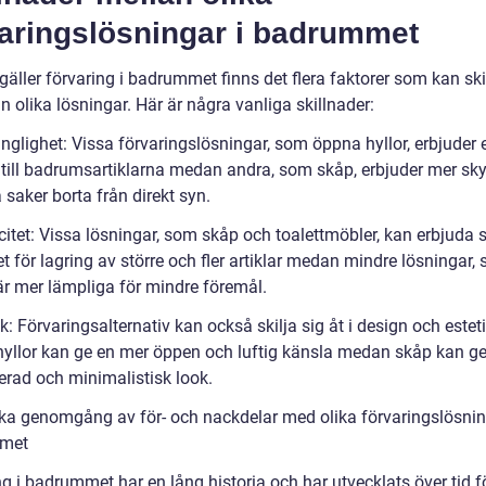
varingslösningar i badrummet
gäller förvaring i badrummet finns det flera faktorer som kan ski
n olika lösningar. Här är några vanliga skillnader:
änglighet: Vissa förvaringslösningar, som öppna hyllor, erbjuder 
g till badrumsartiklarna medan andra, som skåp, erbjuder mer sk
a saker borta från direkt syn.
itet: Vissa lösningar, som skåp och toalettmöbler, kan erbjuda s
t för lagring av större och fler artiklar medan mindre lösningar,
 är mer lämpliga för mindre föremål.
ik: Förvaringsalternativ kan också skilja sig åt i design och esteti
yllor kan ge en mer öppen och luftig känsla medan skåp kan g
erad och minimalistisk look.
ska genomgång av för- och nackdelar med olika förvaringslösnin
met
g i badrummet har en lång historia och har utvecklats över tid fö