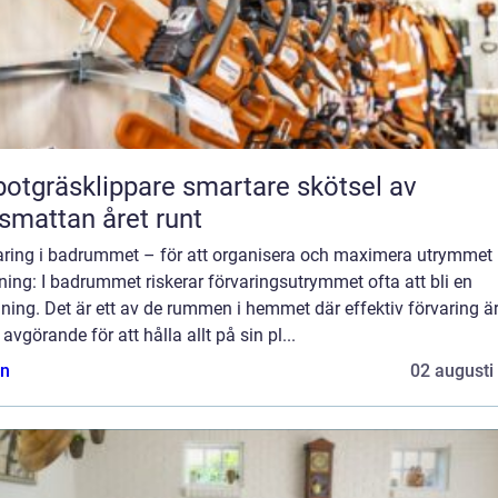
räsklippare smartare skötsel av
smattan året runt
aring i badrummet – för att organisera och maximera utrymmet
ning: I badrummet riskerar förvaringsutrymmet ofta att bli en
ing. Det är ett av de rummen i hemmet där effektiv förvaring ä
avgörande för att hålla allt på sin pl...
n
02 augusti