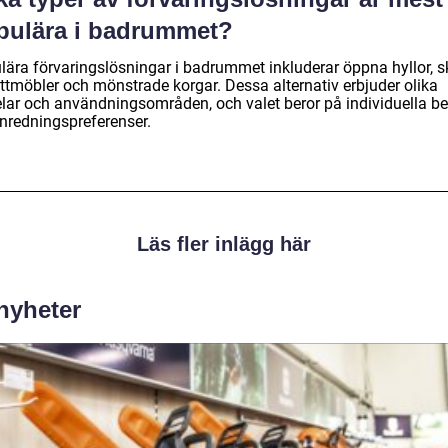
pulära i badrummet?
lära förvaringslösningar i badrummet inkluderar öppna hyllor, s
ettmöbler och mönstrade korgar. Dessa alternativ erbjuder olika
elar och användningsområden, och valet beror på individuella b
inredningspreferenser.
Läs fler inlägg här
 nyheter