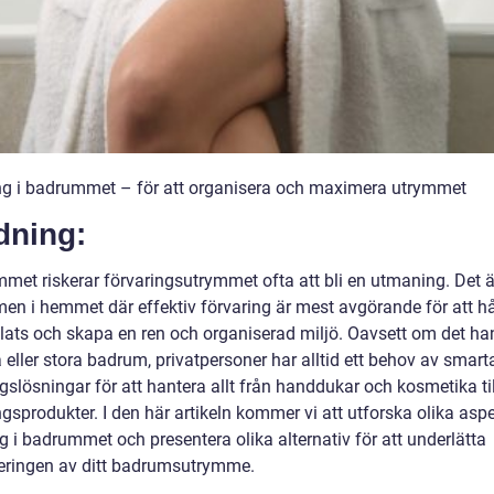
ng i badrummet – för att organisera och maximera utrymmet
dning:
met riskerar förvaringsutrymmet ofta att bli en utmaning. Det är
en i hemmet där effektiv förvaring är mest avgörande för att hål
plats och skapa en ren och organiserad miljö. Oavsett om det ha
eller stora badrum, privatpersoner har alltid ett behov av smart
gslösningar för att hantera allt från handdukar och kosmetika til
gsprodukter. I den här artikeln kommer vi att utforska olika asp
g i badrummet och presentera olika alternativ för att underlätta
eringen av ditt badrumsutrymme.