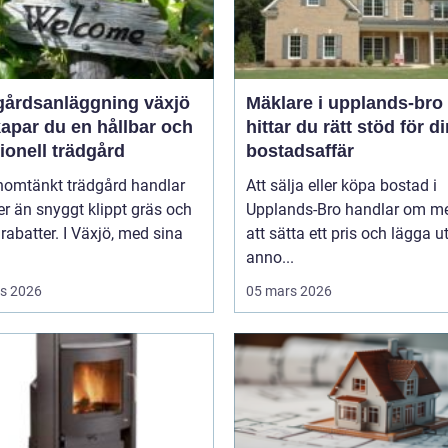
gårdsanläggning växjö
Mäklare i upplands-bro så
apar du en hållbar och
hittar du rätt stöd för d
ionell trädgård
bostadsaffär
nomtänkt trädgård handlar
Att sälja eller köpa bostad i
r än snyggt klippt gräs och
Upplands-Bro handlar om me
rabatter. I Växjö, med sina
att sätta ett pris och lägga u
anno...
s 2026
05 mars 2026