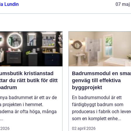
ia Lundin
07 maj
umsbutik kristianstad
Badrumsmodul en smart
ttar du rätt butik för ditt
genväg till effektiva
badrum
byggprojekt
rnya badrummet är ett av de
En badrumsmodul är ett
a projekten i hemmet.
färdigbyggt badrum som
aderna är ofta höga, många
produceras i fabrik och lever
..
som en komplett enhe...
 2026
02 april 2026