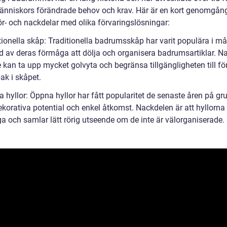
nniskors förändrade behov och krav. Här är en kort genomgån
ör- och nackdelar med olika förvaringslösningar:
itionella skåp: Traditionella badrumsskåp har varit populära i m
d av deras förmåga att dölja och organisera badrumsartiklar. N
e kan ta upp mycket golvyta och begränsa tillgängligheten till f
ak i skåpet.
 hyllor: Öppna hyllor har fått popularitet de senaste åren på gr
korativa potential och enkel åtkomst. Nackdelen är att hyllorna 
 och samlar lätt rörig utseende om de inte är välorganiserade.