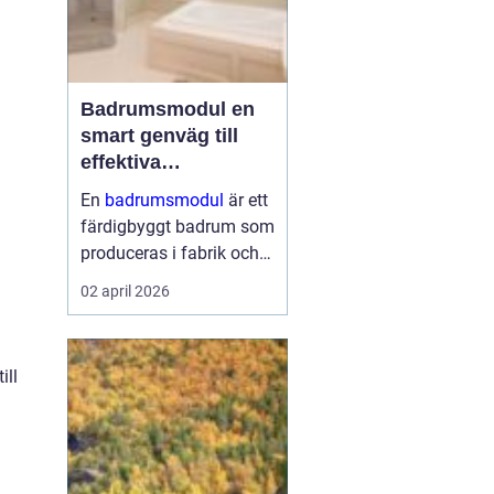
Badrumsmodul en
smart genväg till
effektiva
byggprojekt
En
badrumsmodul
är ett
färdigbyggt badrum som
produceras i fabrik och
levereras som en
02 april 2026
komplett enhet till
byggarbetsplatsen.
Modulen lyfts på plats,
ill
kopplas in mot husets
vatten, avlopp och el ...