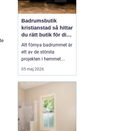
Badrumsbutik
kristianstad så hittar
du rätt butik för ditt
de
nya badrum
Att förnya badrummet är
ett av de största
projekten i hemmet.
Kostnaderna är ofta
05 maj 2026
höga, många beslut ska
fattas och jobbet ska
hålla i många år. Många
som söker efter
en
badrumsbutik Kristia...