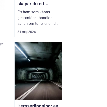
skapar du ett
medvetet hem
Ett hem som känns
genomtänkt handlar
sällan om tur eller en dyr
soffgrupp. Det handlar
31 maj 2026
om att förstå
grunderna i
heminredning
, välja rätt
get
detaljer och låta varje
rum få en tydlig roll. När
färger, textilier, ljus och...
Bergsprängning: en