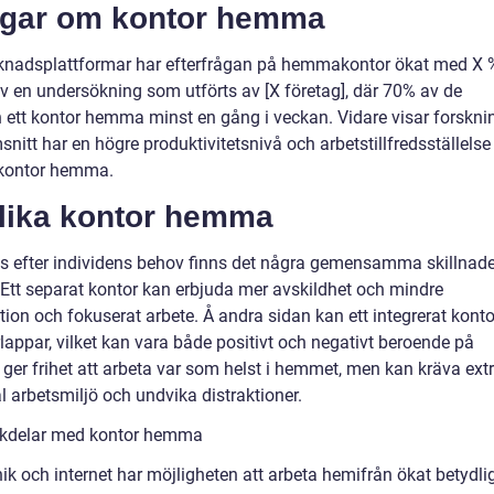
ingar om kontor hemma
marknadsplattformar har efterfrågan på hemmakontor ökat med X 
av en undersökning som utförts av [X företag], där 70% av de
ån ett kontor hemma minst en gång i veckan. Vidare visar forskni
nitt har en högre produktivitetsnivå och arbetstillfredsställelse
a kontor hemma.
olika kontor hemma
s efter individens behov finns det några gemensamma skillnade
Ett separat kontor kan erbjuda mer avskildhet och mindre
ation och fokuserat arbete. Å andra sidan kan ett integrerat konto
rlappar, vilket kan vara både positivt och negativt beroende på
 ger frihet att arbeta var som helst i hemmet, men kan kräva ext
 arbetsmiljö och undvika distraktioner.
ckdelar med kontor hemma
k och internet har möjligheten att arbeta hemifrån ökat betydlig