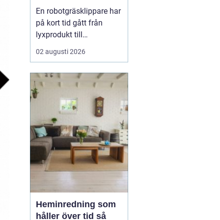
En robotgräsklippare har
på kort tid gått från
lyxprodukt till
vardagsverktyg i många
02 augusti 2026
trädgårdar. Allt fler ser
värdet i en maskin som
klipper gräset själv, ofta
och tyst, medan resten
av dagen kan ägnas åt
annat. För många
handlar valet inte bara
om...
Heminredning som
håller över tid så