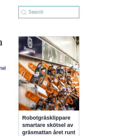
a
nel
Robotgräsklippare
smartare skötsel av
gräsmattan året runt