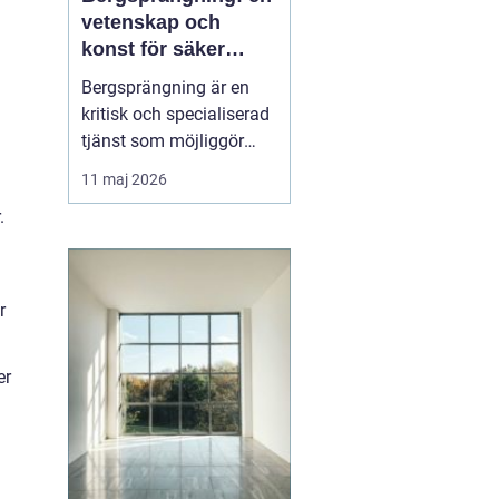
vetenskap och
konst för säker
konstruktion i
Bergsprängning är en
stockholm
kritisk och specialiserad
tjänst som möjliggör
stadsutveckling och
11 maj 2026
infrastrukturella
.
framsteg. Genom att
använda kontrollerade
explosioner kan
byggföretag skapa
r
utrymme för allt från ...
er