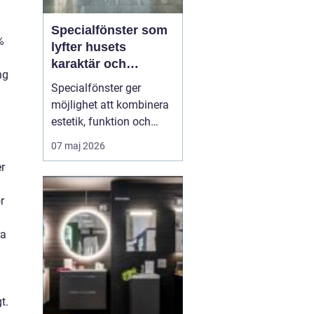
Specialfönster som
%
lyfter husets
karaktär och
ng
komfort
Specialfönster ger
möjlighet att kombinera
estetik, funktion och
energieffektivitet på ett
07 maj 2026
sätt som
r
standardfönster sällan
klarar. När gamla
r
hålmått, ovanliga former
eller kulturhistoriska krav
ra
krockar med dagens
byggregler behövs
skräddarsydda lösni...
t.