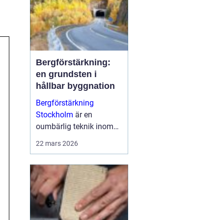
Bergförstärkning:
en grundsten i
hållbar byggnation
Bergförstärkning
Stockholm
är en
oumbärlig teknik inom
modern byggnation,
22 mars 2026
särskilt i områden som
Stockholm d&a...