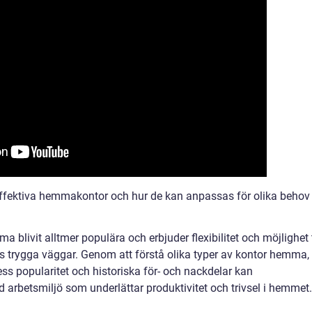
ffektiva hemmakontor och hur de kan anpassas för olika behov
livit alltmer populära och erbjuder flexibilitet och möjlighet t
s trygga väggar. Genom att förstå olika typer av kontor hemma,
ss popularitet och historiska för- och nackdelar kan
 arbetsmiljö som underlättar produktivitet och trivsel i hemmet.