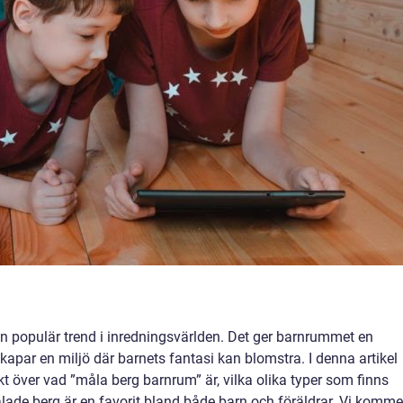
n populär trend i inredningsvärlden. Det ger barnrummet en
skapar en miljö där barnets fantasi kan blomstra. I denna artikel
t över vad ”måla berg barnrum” är, vilka olika typer som finns
ålade berg är en favorit bland både barn och föräldrar. Vi komme