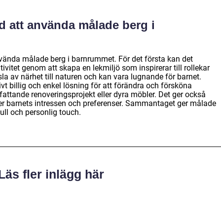
d att använda målade berg i
använda målade berg i barnrummet. För det första kan det
ivitet genom att skapa en lekmiljö som inspirerar till rollekar
la av närhet till naturen och kan vara lugnande för barnet.
t billig och enkel lösning för att förändra och försköna
ttande renoveringsprojekt eller dyra möbler. Det ger också
er barnets intressen och preferenser. Sammantaget ger målade
ull och personlig touch.
Läs fler inlägg här