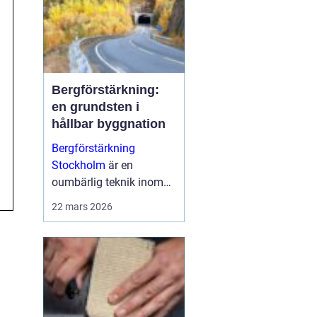
Bergförstärkning:
en grundsten i
hållbar byggnation
Bergförstärkning
Stockholm
är en
oumbärlig teknik inom
modern byggnation,
22 mars 2026
särskilt i områden som
Stockholm d&a...