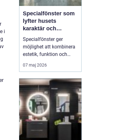
Specialfönster som
lyfter husets
r
karaktär och
e i
komfort
ig
Specialfönster ger
av
möjlighet att kombinera
estetik, funktion och
energieffektivitet på ett
07 maj 2026
sätt som
standardfönster sällan
er
klarar. När gamla
hålmått, ovanliga former
eller kulturhistoriska krav
krockar med dagens
byggregler behövs
skräddarsydda lösni...