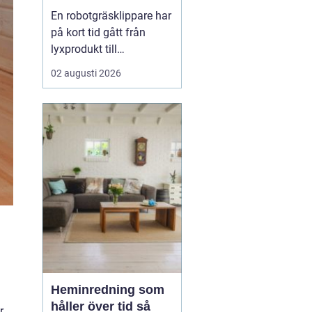
En robotgräsklippare har
på kort tid gått från
lyxprodukt till
vardagsverktyg i många
02 augusti 2026
trädgårdar. Allt fler ser
värdet i en maskin som
klipper gräset själv, ofta
och tyst, medan resten
av dagen kan ägnas åt
annat. För många
handlar valet inte bara
om...
Heminredning som
håller över tid så
r