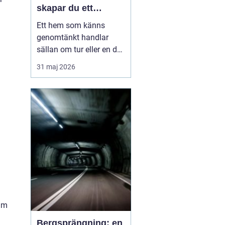
skapar du ett
medvetet hem
Ett hem som känns
genomtänkt handlar
sällan om tur eller en dyr
soffgrupp. Det handlar
31 maj 2026
om att förstå
grunderna i
heminredning
, välja rätt
detaljer och låta varje
rum få en tydlig roll. När
färger, textilier, ljus och...
rum
Bergsprängning: en