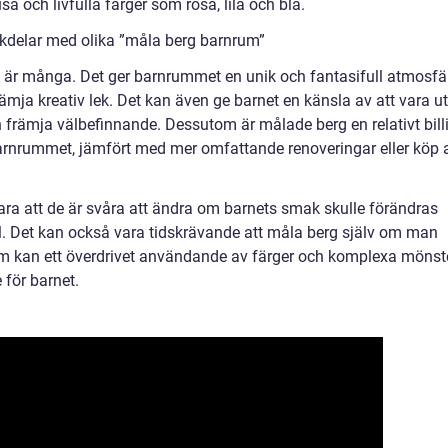
a och livfulla färger som rosa, lila och blå.
kdelar med olika ”måla berg barnrum”
är många. Det ger barnrummet en unik och fantasifull atmosfä
mja kreativ lek. Det kan även ge barnet en känsla av att vara ut
 främja välbefinnande. Dessutom är målade berg en relativt bill
barnrummet, jämfört med mer omfattande renoveringar eller köp 
a att de är svåra att ändra om barnets smak skulle förändras
il. Det kan också vara tidskrävande att måla berg själv om man
tom kan ett överdrivet användande av färger och komplexa mönst
 för barnet.