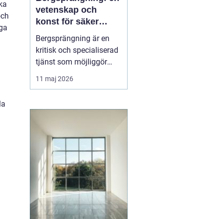
ska
vetenskap och
och
konst för säker
öga
konstruktion i
Bergsprängning är en
stockholm
kritisk och specialiserad
tjänst som möjliggör
stadsutveckling och
11 maj 2026
infrastrukturella
framsteg. Genom att
la
använda kontrollerade
explosioner kan
byggföretag skapa
utrymme för allt från ...