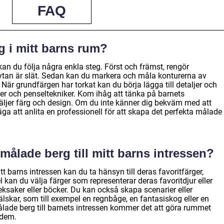
FAQ
g i mitt barns rum?
 kan du följa några enkla steg. Först och främst, rengör
t ytan är slät. Sedan kan du markera och måla konturerna av
är grundfärgen har torkat kan du börja lägga till detaljer och
er och penseltekniker. Kom ihåg att tänka på barnets
väljer färg och design. Om du inte känner dig bekväm med att
ga att anlita en professionell för att skapa det perfekta målade
målade berg till mitt barns intressen?
tt barns intressen kan du ta hänsyn till deras favoritfärger,
l kan du välja färger som representerar deras favoritdjur eller
ksaker eller böcker. Du kan också skapa scenarier eller
älskar, som till exempel en regnbåge, en fantasiskog eller en
ade berg till barnets intressen kommer det att göra rummet
 dem.