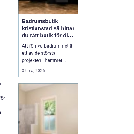
Badrumsbutik
kristianstad så hittar
du rätt butik för ditt
nya badrum
Att förnya badrummet är
ett av de största
projekten i hemmet.
Kostnaderna är ofta
05 maj 2026
höga, många beslut ska
fattas och jobbet ska
n.
hålla i många år. Många
som söker efter
en
för
badrumsbutik Kristia...
a