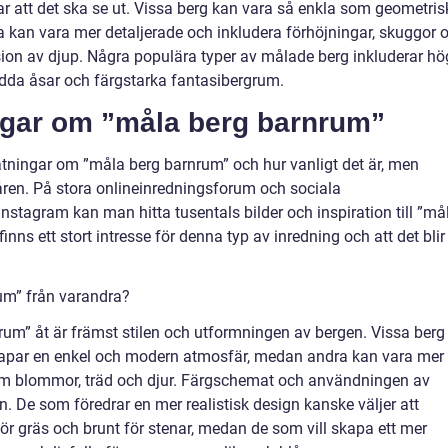
skar att det ska se ut. Vissa berg kan vara så enkla som geometri
 kan vara mer detaljerade och inkludera förhöjningar, skuggor 
llusion av djup. Några populära typer av målade berg inkluderar h
dda åsar och färgstarka fantasibergrum.
ngar om ”måla berg barnrum”
ätningar om ”måla berg barnrum” och hur vanligt det är, men
 åren. På stora onlineinredningsforum och sociala
nstagram kan man hitta tusentals bilder och inspiration till ”må
inns ett stort intresse för denna typ av inredning och att det blir
rum” från varandra?
nrum” åt är främst stilen och utformningen av bergen. Vissa berg
apar en enkel och modern atmosfär, medan andra kan vara mer
 som blommor, träd och djur. Färgschemat och användningen av
n. De som föredrar en mer realistisk design kanske väljer att
ör gräs och brunt för stenar, medan de som vill skapa ett mer