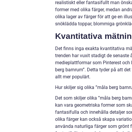
realistiskt eller fantasifullt man ön
former med olika färger, medan andra
olika lager av färger för att ge en i
snöklädda toppar, blommiga grönklä
Kvantitativa mätni
Det finns inga exakta kvantitativa m
trenden har vuxit stadigt de senaste
medieplattformar som Pinterest och I
berg barnrum”. Detta tyder på att det f
allt mer populärt.
Hur skiljer sig olika ”måla berg barn
Det som skiljer olika ”måla berg bar
kan vara geometriska former som sk
fantasifulla och innehålla detaljer
olika färger kan också skapa variatio
använda naturliga färger som grönt f