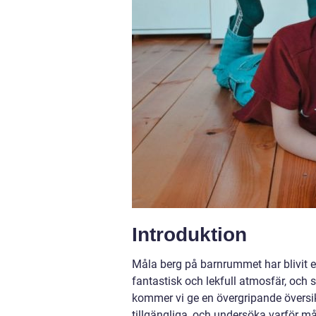
Introduktion
Måla berg på barnrummet har blivit e
fantastisk och lekfull atmosfär, och 
kommer vi ge en övergripande översik
tillgängliga, och undersöka varför m