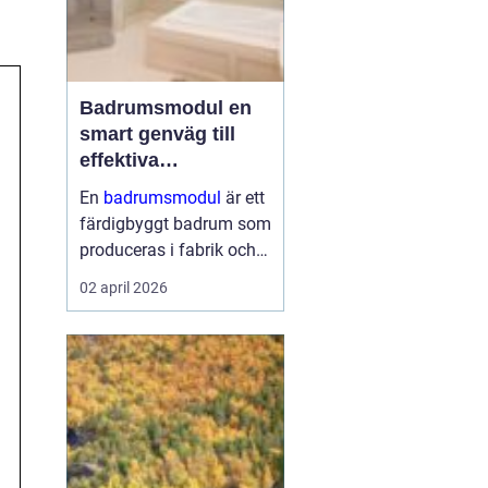
Badrumsmodul en
smart genväg till
effektiva
byggprojekt
En
badrumsmodul
är ett
färdigbyggt badrum som
produceras i fabrik och
levereras som en
02 april 2026
komplett enhet till
byggarbetsplatsen.
Modulen lyfts på plats,
kopplas in mot husets
vatten, avlopp och el ...