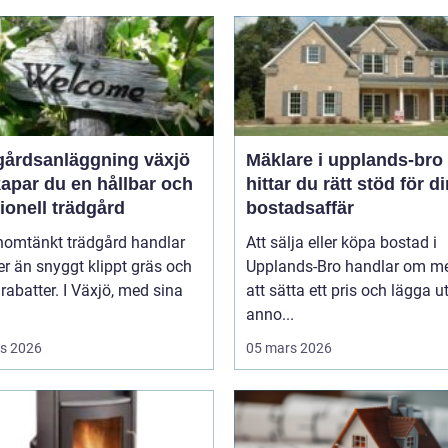
gårdsanläggning växjö
Mäklare i upplands-bro så
apar du en hållbar och
hittar du rätt stöd för d
ionell trädgård
bostadsaffär
nomtänkt trädgård handlar
Att sälja eller köpa bostad i
r än snyggt klippt gräs och
Upplands-Bro handlar om me
rabatter. I Växjö, med sina
att sätta ett pris och lägga u
anno...
s 2026
05 mars 2026