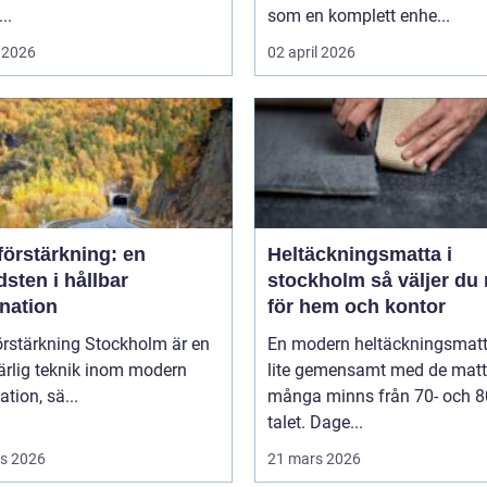
..
som en komplett enhe...
 2026
02 april 2026
förstärkning: en
Heltäckningsmatta i
sten i hållbar
stockholm så väljer du rätt
nation
för hem och kontor
örstärkning Stockholm är en
En modern heltäckningsmatt
rlig teknik inom modern
lite gemensamt med de matt
tion, sä...
många minns från 70- och 8
talet. Dage...
s 2026
21 mars 2026