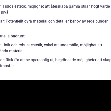
: Tidlös estetik, möjlighet att återskapa gamla stilar, högt värde
l nivå
r: Potentiellt dyra material och detaljer, behov av regelbunden
ll
triella badrum:
: Unik och robust estetik, enkel att underhålla, möjlighet att
ända material
r: Risk för att se opersonlig ut, begränsade möjligheter att ska
tmosfär