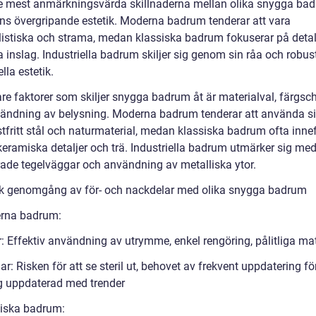
e mest anmärkningsvärda skillnaderna mellan olika snygga bad
ns övergripande estetik. Moderna badrum tenderar att vara
istiska och strama, medan klassiska badrum fokuserar på detal
 inslag. Industriella badrum skiljer sig genom sin råa och robus
ella estetik.
gare faktorer som skiljer snygga badrum åt är materialval, färgs
ändning av belysning. Moderna badrum tenderar att använda si
stfritt stål och naturmaterial, medan klassiska badrum ofta inne
keramiska detaljer och trä. Industriella badrum utmärker sig me
ade tegelväggar och användning av metalliska ytor.
sk genomgång av för- och nackdelar med olika snygga badrum
rna badrum:
: Effektiv användning av utrymme, enkel rengöring, pålitliga mat
r: Risken för att se steril ut, behovet av frekvent uppdatering för
ig uppdaterad med trender
siska badrum: