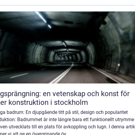
gsprängning: en vetenskap och konst för
er konstruktion i stockholm
a badrum: En djupgående titt på stil, design och popularitet
duktion: Badrummet är inte längre bara ett funktionellt utrymme
ven utvecklats till en plats för avkoppling och lugn. I denna artik
r vi att ge en övergripande öv...