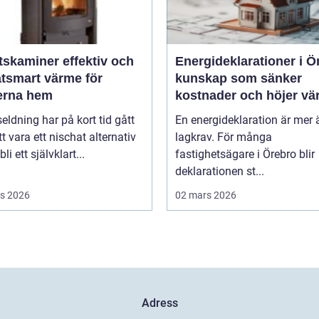
miner effektiv och
Energideklarationer i Ö
atsmart värme för
kunskap som sänker
rna hem
kostnader och höjer vä
seldning har på kort tid gått
En energideklaration är mer 
tt vara ett nischat alternativ
lagkrav. För många
 bli ett självklart...
fastighetsägare i Örebro blir
deklarationen st...
s 2026
02 mars 2026
Adress