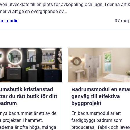
ven utvecklats till en plats för avkoppling och lugn. I denna artik
r vi att ge en övergripande öv...
ia Lundin
07 maj
umsbutik kristianstad
Badrumsmodul en smart
ttar du rätt butik för ditt
genväg till effektiva
badrum
byggprojekt
rnya badrummet är ett av de
En badrumsmodul är ett
a projekten i hemmet.
färdigbyggt badrum som
aderna är ofta höga, många
produceras i fabrik och lever