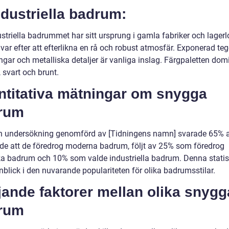
ndustriella badrum:
striella badrummet har sitt ursprung i gamla fabriker och lagerl
var efter att efterlikna en rå och robust atmosfär. Exponerad te
ngar och metalliska detaljer är vanliga inslag. Färgpaletten dom
, svart och brunt.
ntitativa mätningar om snygga
rum
en undersökning genomförd av [Tidningens namn] svarade 65% 
gade att de föredrog moderna badrum, följt av 25% som föredrog
ka badrum och 10% som valde industriella badrum. Denna statist
nblick i den nuvarande populariteten för olika badrumsstilar.
jande faktorer mellan olika snygg
rum