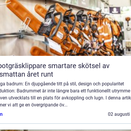
räsklippare smartare skötsel av
smattan året runt
a badrum: En djupgående titt på stil, design och popularitet
duktion: Badrummet är inte längre bara ett funktionellt utrymme
ven utvecklats till en plats för avkoppling och lugn. I denna artik
r vi att ge en övergripande öv...
n
02 augusti