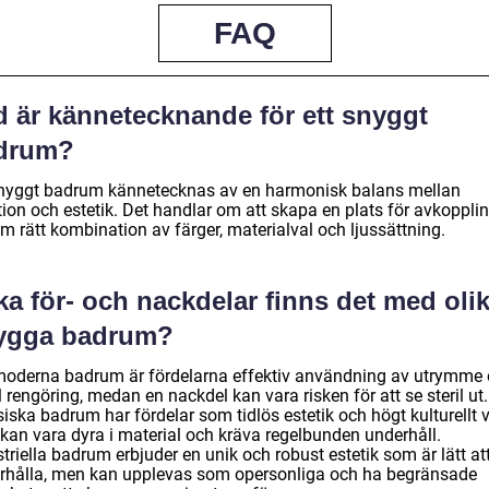
FAQ
d är kännetecknande för ett snyggt
drum?
snyggt badrum kännetecknas av en harmonisk balans mellan
tion och estetik. Det handlar om att skapa en plats för avkoppli
m rätt kombination av färger, materialval och ljussättning.
ka för- och nackdelar finns det med oli
ygga badrum?
moderna badrum är fördelarna effektiv användning av utrymme
 rengöring, medan en nackdel kan vara risken för att se steril ut.
iska badrum har fördelar som tidlös estetik och högt kulturellt 
kan vara dyra i material och kräva regelbunden underhåll.
triella badrum erbjuder en unik och robust estetik som är lätt at
rhålla, men kan upplevas som opersonliga och ha begränsade