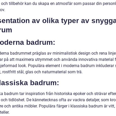
 och tillbehör kan du skapa en atmosfär som passar din personli
ov.
entation av olika typer av snygg
rum
Moderna badrum:
erna badrummet präglas av minimalistisk design och rena linjer
ar på att maximera utrymmet och använda innovativa material f
njeformad look. Populära element i moderna badrum inkluderar s
, rostfritt stål, glas och naturmaterial som trä.
Klassiska badrum:
a badrum tar inspiration från historiska epoker och strävar efte
 och tidlöshet. De kännetecknas ofta av vackra detaljer, som k
are och antika möbler. Populära färger i klassiska badrum är vitt,
eller.