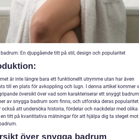
badrum: En djupgående titt på stil, design och popularitet
oduktion:
et är inte längre bara ett funktionellt utrymme utan har även
ts till en plats för avkoppling och lugn. I denna artikel kommer v
gripande översikt över vad som karakteriserar ett snyggt badrum,
yper av snygga badrum som finns, och utforska deras popularitet.
också att undersöka historia, fördelar och nackdelar med olika s
en titt på kvantitativa mätningar för att hjälpa dig ta steget mot 
badrum.
rsikt över snygga badrum