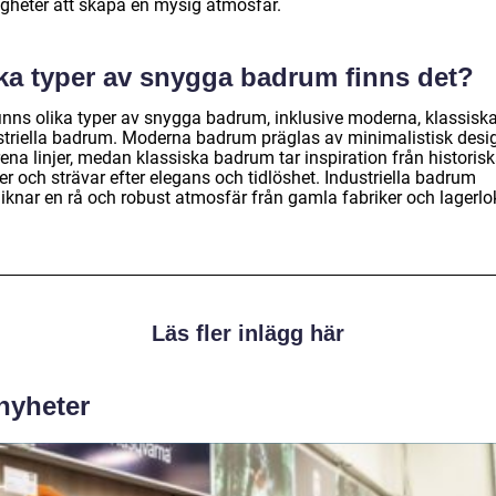
igheter att skapa en mysig atmosfär.
lka typer av snygga badrum finns det?
finns olika typer av snygga badrum, inklusive moderna, klassisk
striella badrum. Moderna badrum präglas av minimalistisk desi
ena linjer, medan klassiska badrum tar inspiration från historis
r och strävar efter elegans och tidlöshet. Industriella badrum
liknar en rå och robust atmosfär från gamla fabriker och lagerlok
Läs fler inlägg här
 nyheter