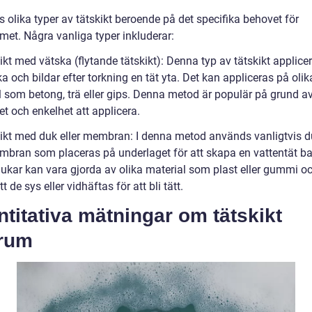
s olika typer av tätskikt beroende på det specifika behovet för
et. Några vanliga typer inkluderar:
ikt med vätska (flytande tätskikt): Denna typ av tätskikt applic
a och bildar efter torkning en tät yta. Det kan appliceras på olik
l som betong, trä eller gips. Denna metod är populär på grund av
itet och enkelhet att applicera.
kikt med duk eller membran: I denna metod används vanligtvis d
embran som placeras på underlaget för att skapa en vattentät bar
ukar kan vara gjorda av olika material som plast eller gummi o
tt de sys eller vidhäftas för att bli tätt.
titativa mätningar om tätskikt
rum