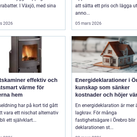
rabatter. I Växjö, med sina
att sätta ett pris och lägga u
anno...
s 2026
05 mars 2026
miner effektiv och
Energideklarationer i Ö
atsmart värme för
kunskap som sänker
rna hem
kostnader och höjer vä
seldning har på kort tid gått
En energideklaration är mer 
tt vara ett nischat alternativ
lagkrav. För många
 bli ett självklart...
fastighetsägare i Örebro blir
deklarationen st...