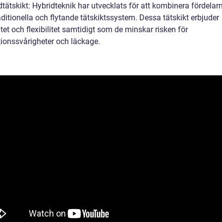
dtätskikt: Hybridteknik har utvecklats för att kombinera fördela
ditionella och flytande tätskiktssystem. Dessa tätskikt erbjuder
itet och flexibilitet samtidigt som de minskar risken för
tionssvårigheter och läckage.