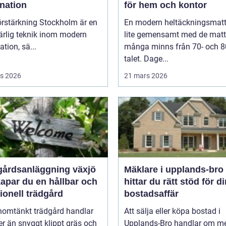
nation
för hem och kontor
örstärkning Stockholm är en
En modern heltäckningsmatt
rlig teknik inom modern
lite gemensamt med de matt
tion, sä...
många minns från 70- och 8
talet. Dage...
s 2026
21 mars 2026
gårdsanläggning växjö
Mäklare i upplands-bro så
apar du en hållbar och
hittar du rätt stöd för d
ionell trädgård
bostadsaffär
nomtänkt trädgård handlar
Att sälja eller köpa bostad i
r än snyggt klippt gräs och
Upplands-Bro handlar om me