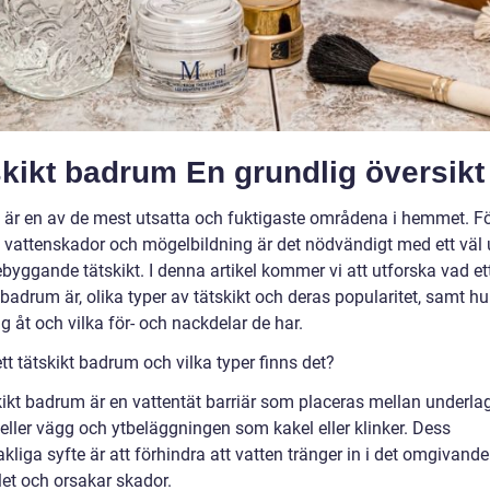
kikt badrum En grundlig översikt
är en av de mest utsatta och fuktigaste områdena i hemmet. Fö
 vattenskador och mögelbildning är det nödvändigt med ett väl u
byggande tätskikt. I denna artikel kommer vi att utforska vad et
 badrum är, olika typer av tätskikt och deras popularitet, samt hu
sig åt och vilka för- och nackdelar de har.
tt tätskikt badrum och vilka typer finns det?
skikt badrum är en vattentät barriär som placeras mellan underla
 eller vägg och ytbeläggningen som kakel eller klinker. Dess
liga syfte är att förhindra att vatten tränger in i det omgivande
let och orsakar skador.