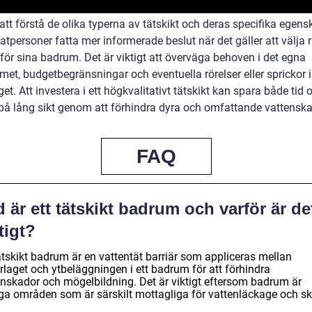
tt förstå de olika typerna av tätskikt och deras specifika egens
atpersoner fatta mer informerade beslut när det gäller att välja r
 för sina badrum. Det är viktigt att överväga behoven i det egna
et, budgetbegränsningar och eventuella rörelser eller sprickor i
et. Att investera i ett högkvalitativt tätskikt kan spara både tid 
på lång sikt genom att förhindra dyra och omfattande vattenska
FAQ
 är ett tätskikt badrum och varför är de
tigt?
ätskikt badrum är en vattentät barriär som appliceras mellan
rlaget och ytbeläggningen i ett badrum för att förhindra
enskador och mögelbildning. Det är viktigt eftersom badrum är
iga områden som är särskilt mottagliga för vattenläckage och sk