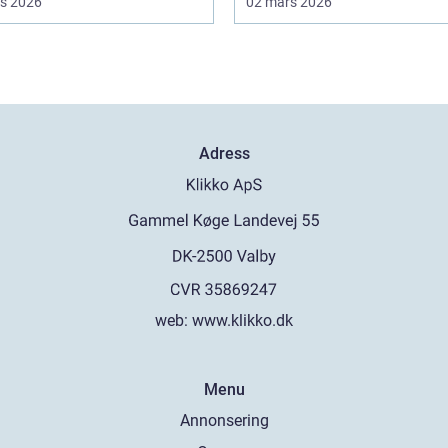
s 2026
02 mars 2026
Adress
web:
www.klikko.dk
Menu
Annonsering