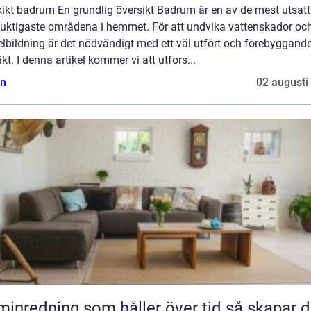
kikt badrum En grundlig översikt Badrum är en av de mest utsat
fuktigaste områdena i hemmet. För att undvika vattenskador oc
lbildning är det nödvändigt med ett väl utfört och förebyggand
ikt. I denna artikel kommer vi att utfors...
n
02 augusti
nredning som håller över tid så skapar du