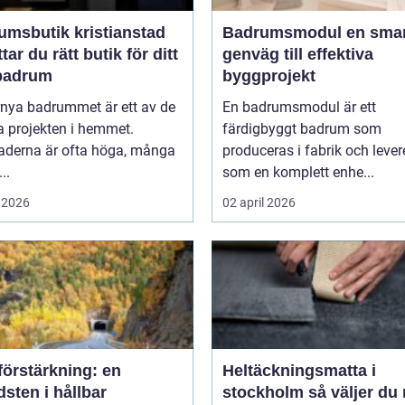
umsbutik kristianstad
Badrumsmodul en smart
ttar du rätt butik för ditt
genväg till effektiva
badrum
byggprojekt
rnya badrummet är ett av de
En badrumsmodul är ett
a projekten i hemmet.
färdigbyggt badrum som
aderna är ofta höga, många
produceras i fabrik och lever
..
som en komplett enhe...
 2026
02 april 2026
förstärkning: en
Heltäckningsmatta i
sten i hållbar
stockholm så väljer du rätt