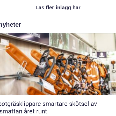
Läs fler inlägg här
 nyheter
räsklippare smartare skötsel av
smattan året runt