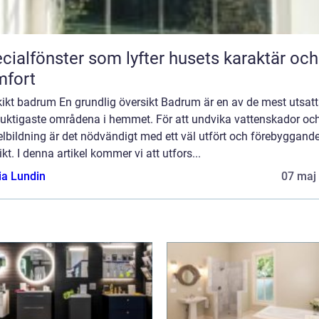
cialfönster som lyfter husets karaktär och
mfort
kikt badrum En grundlig översikt Badrum är en av de mest utsat
fuktigaste områdena i hemmet. För att undvika vattenskador oc
lbildning är det nödvändigt med ett väl utfört och förebyggand
ikt. I denna artikel kommer vi att utfors...
ia Lundin
07 maj