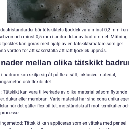
ndustristandarder bör tätskiktets tjocklek vara minst 0,2 mm i en 
uschzon och minst 0,5 mm i andra delar av badrummet. Mätning
ts tjocklek kan göras med hjälp av en tätskiktsmätare som ger
a värden för att säkerställa att rätt tjocklek uppnås.
lnader mellan olika tätskikt badr
 i badrum kan skilja sig åt på flera sätt, inklusive material,
ingsmetod och flexibilitet.
: Tätskikt kan vara tillverkade av olika material såsom flytande
er, dukar eller membran. Varje material har sina egna unika eg
elar när det gäller flexibilitet, motståndskraft mot kemikalier oc
sprocesser.
ringsmetod: Tätskikt kan appliceras som en vätska med pensel, r