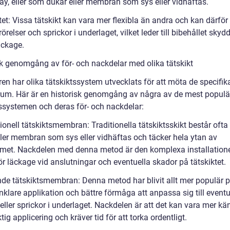
ray, eller som dukar eller membran som sys eller vidhäftas.
itet: Vissa tätskikt kan vara mer flexibla än andra och kan därför
örelser och sprickor i underlaget, vilket leder till bibehållet skyd
äckage.
sk genomgång av för- och nackdelar med olika tätskikt
en har olika tätskiktssystem utvecklats för att möta de specifik
rum. Här är en historisk genomgång av några av de mest populä
tssystemen och deras för- och nackdelar:
ionell tätskiktsmembran: Traditionella tätskiktsskikt består ofta
ller membran som sys eller vidhäftas och täcker hela ytan av
et. Nackdelen med denna metod är den komplexa installation
ör läckage vid anslutningar och eventuella skador på tätskiktet.
nde tätskiktsmembran: Denna metod har blivit allt mer populär 
nklare applikation och bättre förmåga att anpassa sig till eventu
 eller sprickor i underlaget. Nackdelen är att det kan vara mer kän
ktig applicering och kräver tid för att torka ordentligt.