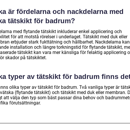
lka är fördelarna och nackdelarna med
ka tätskikt för badrum?
larna med flytande tätskikt inkluderar enkel applicering och
bilitet för att motstå rörelser i underlaget. Tätskikt med duk eller
ran erbjuder stark fukttätning och hållbarhet. Nackdelarna kan
nde installation och längre torkningstid för flytande tätskikt, 
aserade tätskikt kan vara mer känsliga för felaktig applicering 
för skador på tätskiktet.
ka typer av tätskikt för badrum finns de
inns olika typer av tätskikt för badrum. Två vanliga typer är tätsk
vätska (flytande tätskikt) och tätskikt med duk eller membran. D
igt att välja den typ som bäst passar dina behov och badrummet
fika förutsättningar.