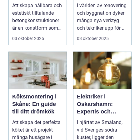
funktionalitet
Att skapa hållbara och
I världen av renovering
estetiskt tilltalande
och byggnation dyker
betongkonstruktioner
många nya verktyg
är en konstform som
och tekniker upp för ...
kr&...
03 oktober 2025
03 oktober 2025
Köksmontering i
Elektriker i
Skåne: En guide
Oskarshamn:
till ditt drömkök
Expertis och
tillförlitlighet i
Att skapa det perfekta
I hjärtat av Småland,
småstadsformat
köket är ett projekt
vid Sveriges södra
många husägare i
kuster, ligger den