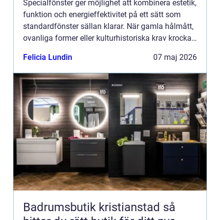
Specialfönster ger möjlighet att kombinera estetik,
funktion och energieffektivitet på ett sätt som
standardfönster sällan klarar. När gamla hålmått,
ovanliga former eller kulturhistoriska krav krockar
med dagens byggregler behövs skräddarsydda
Felicia Lundin
07 maj 2026
lösni...
Badrumsbutik kristianstad så