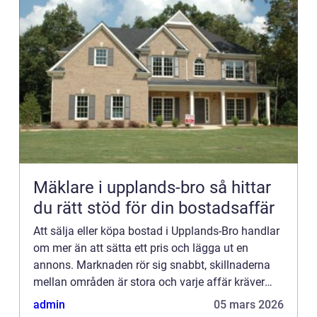
Mäklare i upplands-bro så hittar
du rätt stöd för din bostadsaffär
Att sälja eller köpa bostad i Upplands-Bro handlar
om mer än att sätta ett pris och lägga ut en
annons. Marknaden rör sig snabbt, skillnaderna
mellan områden är stora och varje affär kräver
genomtänkt planering. En erfaren mäklare
admin
05 mars 2026
upplands bro kan gö...