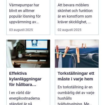
Gävle
Värmepumpar har
Att bevara möblers
blivit en alltmer
skönhet och funktion
populär lösning för
är en konstform som
uppvärmning av
kräver skicklighet, ...
bost&a...
03 augusti 2025
02 augusti 2025
Effektiva
Torkställningar ett
kylanläggningar
måste i varje hem
för hållbara
En torkställning är en
kommersiella
I en värld där
oumbärlig del av varje
fastigheter
energikostnaderna
hushålls
ständigt är på
tvättutrustning. Me...