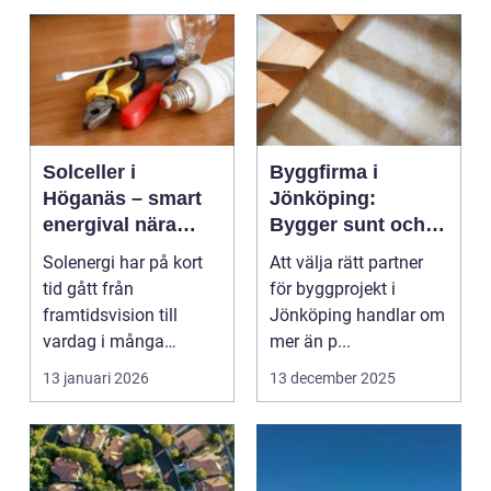
Solceller i
Byggfirma i
Höganäs – smart
Jönköping:
energival nära
Bygger sunt och
havet
hållbart i trä
Solenergi har på kort
Att välja rätt partner
tid gått från
för byggprojekt i
framtidsvision till
Jönköping handlar om
vardag i många
mer än p...
sk&ar...
13 januari 2026
13 december 2025