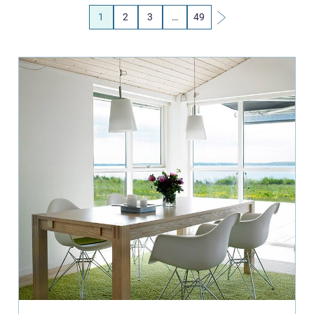
1
2
3
…
49