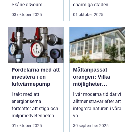
Skåne dr&oum...
charmiga staden
Oskarsha...
03 oktober 2025
01 oktober 2025
Fördelarna med att
Måttanpassat
investera i en
orangeri: Vilka
luftvärmepump
möjligheter
erbjuder det?
I takt med att
I vår moderna tid där vi
energipriserna
alltmer strävar efter att
fortsätter att stiga och
integrera naturen i våra
miljömedvetenheten
va...
ökar, ser f...
01 oktober 2025
30 september 2025