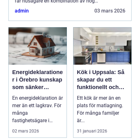
får husägare en kombination av hög
verkningsgrad, låga uppvärmningskostnader och
admin
03 mars 2026
bekväm drift som ...
Energideklaratione
Kök i Uppsala: Så
r i Örebro kunskap
skapar du ett
som sänker
funktionellt och
kostnader och
personligt kök
En energideklaration är
Ett kök är mer än en
höjer värdet
mer än ett lagkrav. För
plats för matlagning.
många
För många familjer
fastighetsägare i
är...
Örebro blir
02 mars 2026
31 januari 2026
deklarationen st...