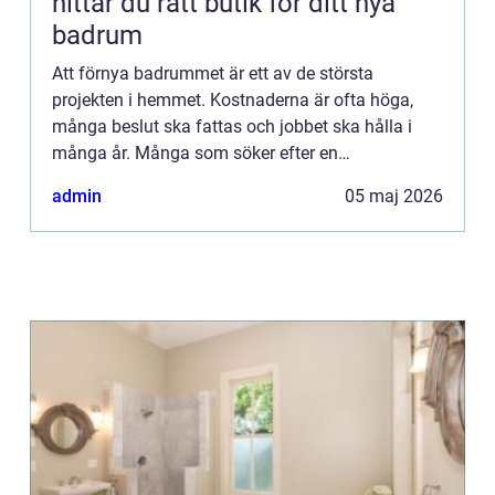
hittar du rätt butik för ditt nya
badrum
Att förnya badrummet är ett av de största
projekten i hemmet. Kostnaderna är ofta höga,
många beslut ska fattas och jobbet ska hålla i
många år. Många som söker efter en
badrumsbutik Kristianstad letar inte bara efter
admin
05 maj 2026
snygga produkter, utan efter try...