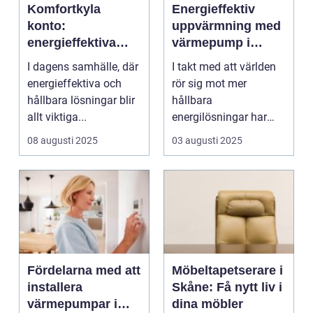
Komfortkyla
Energieffektiv
konto:
uppvärmning med
energieffektiva
värmepump i
lösningar för
Ystad
I dagens samhälle, där
I takt med att världen
kommersiella
energieffektiva och
rör sig mot mer
fastigheter
hållbara lösningar blir
hållbara
allt viktiga...
energilösningar har
värmep...
08 augusti 2025
03 augusti 2025
Fördelarna med att
Möbeltapetserare i
installera
Skåne: Få nytt liv i
värmepumpar i
dina möbler