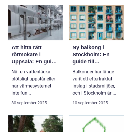
Att hitta rätt
Ny balkong i
rörmokare i
Stockholm: En
Uppsala: En guide
guide till
till VVS-tjänster
förbättrad
När en vattenläcka
Balkonger har länge
boendekvalitet
plötsligt uppstår eller
varit ett eftertraktat
när värmesystemet
inslag i stadsmiljöer,
inte fun...
och i Stockholm är ...
30 september 2025
10 september 2025