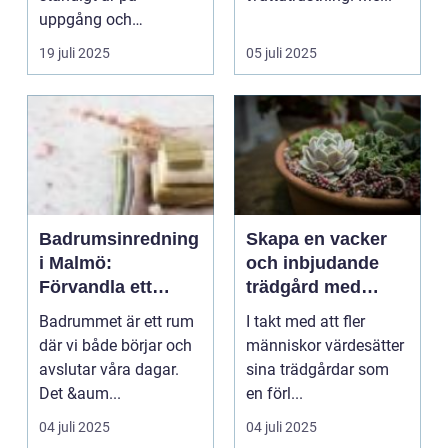
uppgång och
klimatf&...
19 juli 2025
05 juli 2025
Badrumsinredning
Skapa en vacker
i Malmö:
och inbjudande
Förvandla ett
trädgård med
enkelt badrum till
trädgårdsdekorati
Badrummet är ett rum
I takt med att fler
en harmonisk oas
oner
där vi både börjar och
människor värdesätter
avslutar våra dagar.
sina trädgårdar som
Det &aum...
en förl...
04 juli 2025
04 juli 2025