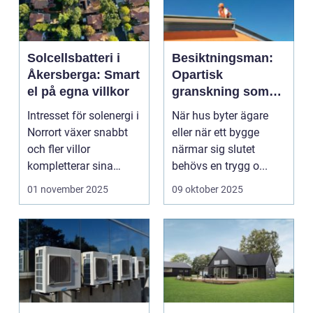
Solcellsbatteri i
Besiktningsman:
Åkersberga: Smart
Opartisk
el på egna villkor
granskning som
säkrar
Intresset för solenergi i
När hus byter ägare
byggkvalitet
Norrort växer snabbt
eller när ett bygge
och fler villor
närmar sig slutet
kompletterar sina
behövs en trygg o...
solceller...
01 november 2025
09 oktober 2025