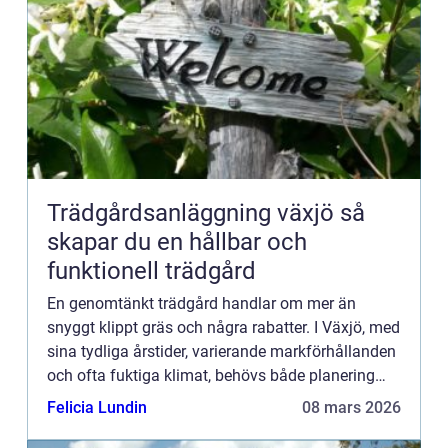
Trädgårdsanläggning växjö så
skapar du en hållbar och
funktionell trädgård
En genomtänkt trädgård handlar om mer än
snyggt klippt gräs och några rabatter. I Växjö, med
sina tydliga årstider, varierande markförhållanden
och ofta fuktiga klimat, behövs både planering
och rätt kunskap för att trädgården ska hålla över
Felicia Lundin
08 mars 2026
tid. Trä...