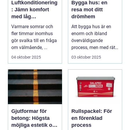
Luftkonditionering
Bygga hus: en
: Jämn komfort
resa mot ditt
med låg
drömhem
energiförbrukning
Varmare somrar och
Att bygga hus är en
fler timmar inomhus
enorm och ibland
gör svalka till en fråga
överväldigande
om välmående, ...
process, men med rätt
kunska...
04 oktober 2025
03 oktober 2025
Gjutformar för
Rullspackel: För
betong: Högsta
en förenklad
möjliga estetik och
process