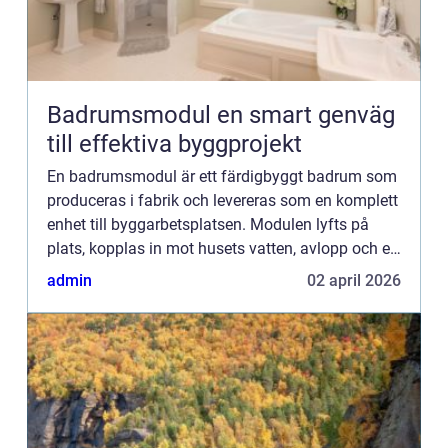
Badrumsmodul en smart genväg
till effektiva byggprojekt
En badrumsmodul är ett färdigbyggt badrum som
produceras i fabrik och levereras som en komplett
enhet till byggarbetsplatsen. Modulen lyfts på
plats, kopplas in mot husets vatten, avlopp och el
sedan är badrummet redo att användas. Den här
admin
02 april 2026
metoden ge...