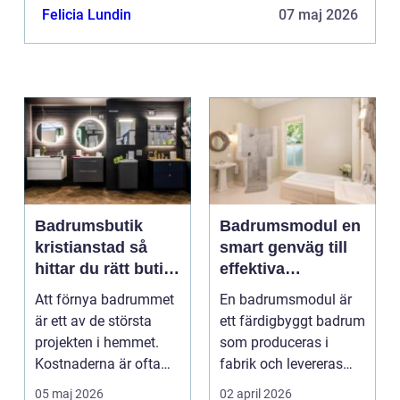
inte bara en kulinarisk...
Felicia Lundin
07 maj 2026
Badrumsbutik
Badrumsmodul en
kristianstad så
smart genväg till
hittar du rätt butik
effektiva
för ditt nya
byggprojekt
Att förnya badrummet
En badrumsmodul är
badrum
är ett av de största
ett färdigbyggt badrum
projekten i hemmet.
som produceras i
Kostnaderna är ofta
fabrik och levereras
höga, många beslut...
som en komplett
05 maj 2026
02 april 2026