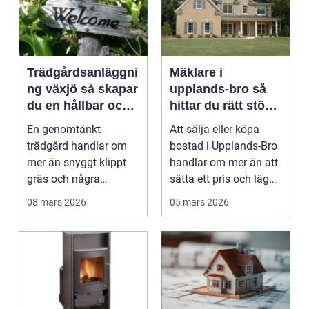
Trädgårdsanläggni
Mäklare i
ng växjö så skapar
upplands-bro så
du en hållbar och
hittar du rätt stöd
funktionell
för din
En genomtänkt
Att sälja eller köpa
trädgård
bostadsaffär
trädgård handlar om
bostad i Upplands-Bro
mer än snyggt klippt
handlar om mer än att
gräs och några
sätta ett pris och lägga
rabatter. I Växjö, med
ut en anno...
08 mars 2026
05 mars 2026
sina ty...