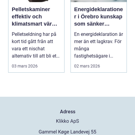
Pelletskaminer
Energideklaratione
effektiv och
r i Örebro kunskap
klimatsmart värme
som sänker
för moderna hem
kostnader och
Pelletseldning har på
En energideklaration är
höjer värdet
kort tid gått från att
mer än ett lagkrav. För
vara ett nischat
många
alternativ till att bli ett
fastighetsägare i
självklart...
Örebro blir
03 mars 2026
02 mars 2026
deklarationen st...
Adress