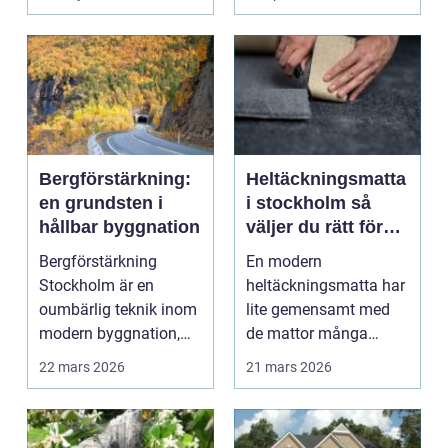
enhe...
Bergförstärkning:
Heltäckningsmatta
en grundsten i
i stockholm så
hållbar byggnation
väljer du rätt för
hem och kontor
Bergförstärkning
En modern
Stockholm är en
heltäckningsmatta har
oumbärlig teknik inom
lite gemensamt med
modern byggnation,
de mattor många
sä...
minns från 70- och 80-
22 mars 2026
21 mars 2026
talet. Dage...