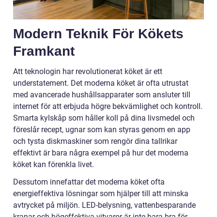
Modern Teknik För Kökets
Framkant
Att teknologin har revolutionerat köket är ett
understatement. Det moderna köket är ofta utrustat
med avancerade hushållsapparater som ansluter till
internet för att erbjuda högre bekvämlighet och kontroll.
Smarta kylskåp som håller koll på dina livsmedel och
föreslår recept, ugnar som kan styras genom en app
och tysta diskmaskiner som rengör dina tallrikar
effektivt är bara några exempel på hur det moderna
köket kan förenkla livet.
Dessutom innefattar det moderna köket ofta
energieffektiva lösningar som hjälper till att minska
avtrycket på miljön. LED-belysning, vattenbesparande
kranar och högeffektiva vitvaror är inte bara bra för