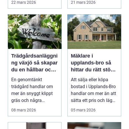
22 mars 2026
21 mars 2026
talet. Dage...
Trädgårdsanläggni
Mäklare i
ng växjö så skapar
upplands-bro så
du en hållbar och
hittar du rätt stöd
funktionell
för din
En genomtänkt
Att sälja eller köpa
trädgård
bostadsaffär
trädgård handlar om
bostad i Upplands-Bro
mer än snyggt klippt
handlar om mer än att
gräs och några
sätta ett pris och lägga
rabatter. I Växjö, med
ut en anno...
08 mars 2026
05 mars 2026
sina ty...