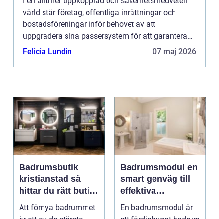
I en alltmer uppkopplad och säkerhetsmedveten
värld står företag, offentliga inrättningar och
bostadsföreningar inför behovet av att
uppgradera sina passersystem för att garantera
säker och kontrollerad t...
Felicia Lundin
07 maj 2026
Badrumsbutik
Badrumsmodul en
kristianstad så
smart genväg till
hittar du rätt butik
effektiva
för ditt nya
byggprojekt
Att förnya badrummet
En badrumsmodul är
badrum