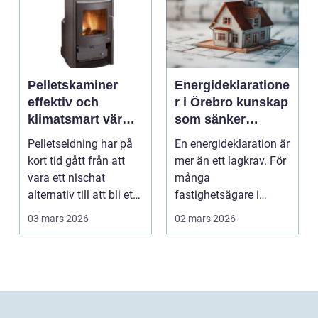
Pelletskaminer
Energideklaratione
effektiv och
r i Örebro kunskap
klimatsmart värme
som sänker
för moderna hem
kostnader och
Pelletseldning har på
En energideklaration är
höjer värdet
kort tid gått från att
mer än ett lagkrav. För
vara ett nischat
många
alternativ till att bli ett
fastighetsägare i
självklart...
Örebro blir
03 mars 2026
02 mars 2026
deklarationen st...