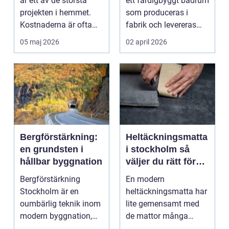
är ett av de största
ett färdigbyggt badrum
projekten i hemmet.
som produceras i
Kostnaderna är ofta
fabrik och levereras
höga, många beslut...
som en komplett
05 maj 2026
02 april 2026
enhe...
Bergförstärkning:
Heltäckningsmatta
en grundsten i
i stockholm så
hållbar byggnation
väljer du rätt för
hem och kontor
Bergförstärkning
En modern
Stockholm är en
heltäckningsmatta har
oumbärlig teknik inom
lite gemensamt med
modern byggnation,
de mattor många
sä...
minns från 70- och 80-