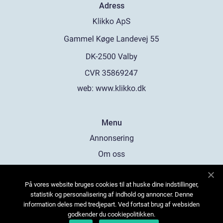
Adress
web:
www.klikko.dk
Menu
Annonsering
Om oss
Cookies
På vores website bruges cookies til at huske dine indstillinger,
Kontakta oss
statistik og personalisering af indhold og annoncer. Denne
Sitemap
information deles med tredjepart. Ved fortsat brug af websiden
godkender du cookiepolitikken.