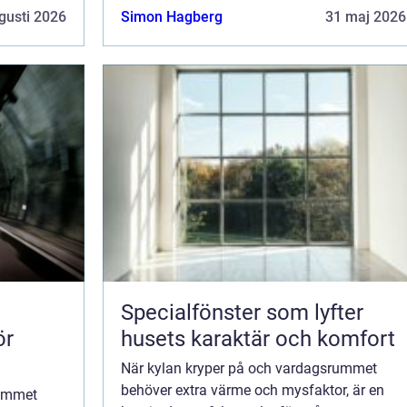
...
bara en energieffektiv lösning för a...
gusti 2026
Simon Hagberg
31 maj 2026
Specialfönster som lyfter
ör
husets karaktär och komfort
När kylan kryper på och vardagsrummet
behöver extra värme och mysfaktor, är en
rummet