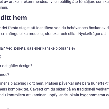
utet av artikeln rekommenderar vi en pålitlig återförsäljare som k
inen.
 ditt hem
är det första steget att identifiera vad du behöver och önskar av di
 mängd olika modeller, storlekar och stilar. Nyckelfrågor att
da? Ved, pellets, gas eller kanske biobränsle?
?
r det gäller design?
gande?
inens placering i ditt hem. Platsen påverkar inte bara hur effekti
nens komplexitet. Oavsett om du siktar på en traditionell vedka
r du kontrollera att kaminen uppfyller de lokala byggnormerna o