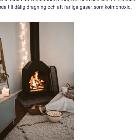
eda till dålig dragning och att farliga gaser, som kolmonoxid,