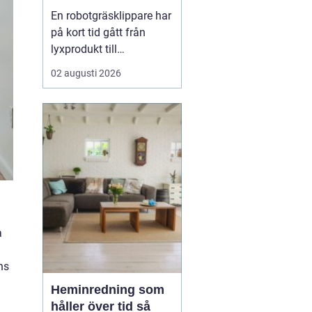
En robotgräsklippare har
på kort tid gått från
lyxprodukt till
vardagsverktyg i många
02 augusti 2026
trädgårdar. Allt fler ser
värdet i en maskin som
klipper gräset själv, ofta
och tyst, medan resten
av dagen kan ägnas åt
annat. För många
handlar valet inte bara
om...
a
ns
Heminredning som
håller över tid så