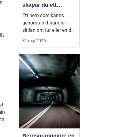
an
skapar du ett
medvetet hem
Ett hem som känns
genomtänkt handlar
sällan om tur eller en dyr
tt
soffgrupp. Det handlar
31 maj 2026
om att förstå
grunderna i
heminredning
, välja rätt
detaljer och låta varje
rum få en tydlig roll. När
färger, textilier, ljus och...
vt
min
ch
Bergsprängning: en