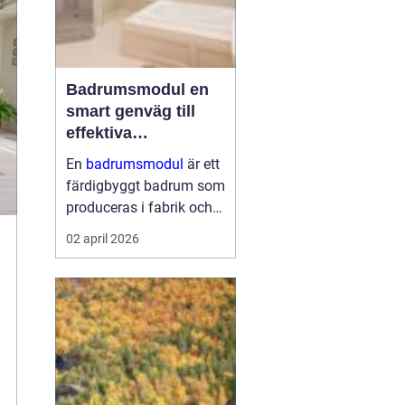
Badrumsmodul en
smart genväg till
effektiva
byggprojekt
En
badrumsmodul
är ett
färdigbyggt badrum som
produceras i fabrik och
levereras som en
02 april 2026
komplett enhet till
byggarbetsplatsen.
Modulen lyfts på plats,
kopplas in mot husets
vatten, avlopp och el ...