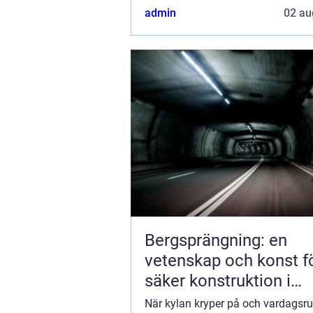
bara en energieffektiv lösning för a
admin
02 au
Bergsprängning: en
vetenskap och konst f
säker konstruktion i
stockholm
När kylan kryper på och vardags