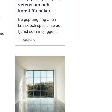
vetenskap och
konst för säker
konstruktion i
r
Bergsprängning är en
stockholm
kritisk och specialiserad
tjänst som möjliggör
ånd
stadsutveckling och
11 maj 2026
infrastrukturella
framsteg. Genom att
använda kontrollerade
explosioner kan
byggföretag skapa
utrymme för allt från ...