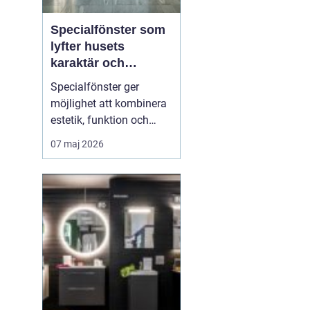
Specialfönster som
lyfter husets
karaktär och
komfort
Specialfönster ger
möjlighet att kombinera
estetik, funktion och
energieffektivitet på ett
07 maj 2026
sätt som
standardfönster sällan
klarar. När gamla
hålmått, ovanliga former
eller kulturhistoriska krav
krockar med dagens
byggregler behövs
skräddarsydda lösni...