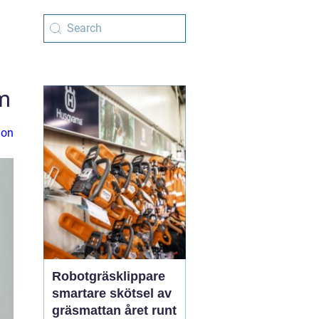
m
ion
Robotgräsklippare
smartare skötsel av
gräsmattan året runt