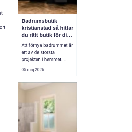
et
Badrumsbutik
ort
kristianstad så hittar
du rätt butik för ditt
nya badrum
Att förnya badrummet är
ett av de största
projekten i hemmet.
Kostnaderna är ofta
05 maj 2026
höga, många beslut ska
fattas och jobbet ska
hålla i många år. Många
som söker efter
en
badrumsbutik Kristia...