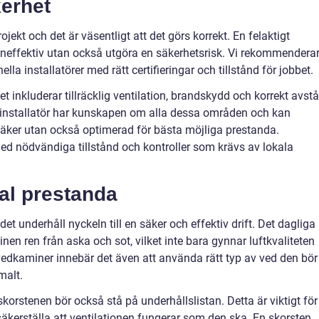
kerhet
rojekt och det är väsentligt att det görs korrekt. En felaktigt
 ineffektiv utan också utgöra en säkerhetsrisk. Vi rekommendera
ella installatörer med rätt certifieringar och tillstånd för jobbet.
 inkluderar tillräcklig ventilation, brandskydd och korrekt avst
ad installatör har kunskapen om alla dessa områden och kan
 säker utan också optimerad för bästa möjliga prestanda.
d nödvändiga tillstånd och kontroller som krävs av lokala
mal prestanda
et underhåll nyckeln till en säker och effektiv drift. Det dagliga
nen ren från aska och sot, vilket inte bara gynnar luftkvaliteten
edkaminer innebär det även att använda rätt typ av ved den bör
malt.
korstenen bör också stå på underhållslistan. Detta är viktigt för
äkerställa att ventilationen fungerar som den ska. En skorsten