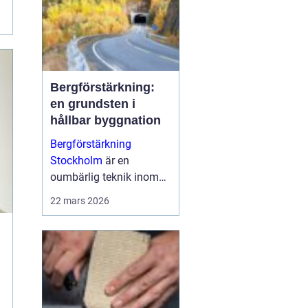
Bergförstärkning:
en grundsten i
hållbar byggnation
Bergförstärkning
Stockholm
är en
oumbärlig teknik inom
modern byggnation,
22 mars 2026
särskilt i områden som
Stockholm d&a...