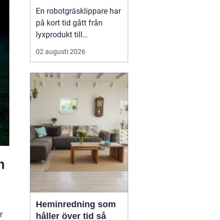
En robotgräsklippare har
på kort tid gått från
lyxprodukt till
vardagsverktyg i många
02 augusti 2026
trädgårdar. Allt fler ser
värdet i en maskin som
klipper gräset själv, ofta
och tyst, medan resten
av dagen kan ägnas åt
annat. För många
handlar valet inte bara
om...
m
Heminredning som
r
håller över tid så