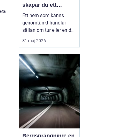
l
skapar du ett
era
medvetet hem
Ett hem som känns
genomtänkt handlar
sällan om tur eller en dyr
soffgrupp. Det handlar
31 maj 2026
om att förstå
grunderna i
heminredning
, välja rätt
detaljer och låta varje
rum få en tydlig roll. När
färger, textilier, ljus och...
Bergsprängning: en