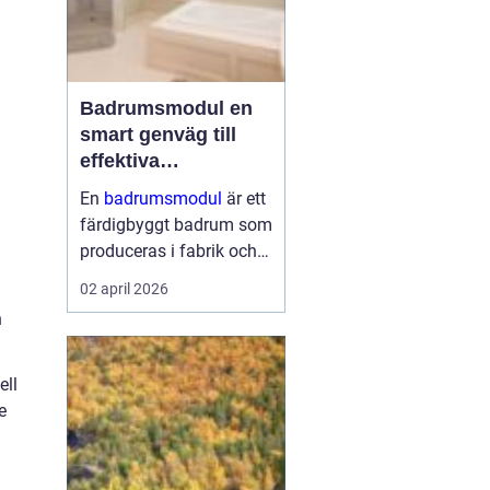
Badrumsmodul en
smart genväg till
effektiva
byggprojekt
En
badrumsmodul
är ett
färdigbyggt badrum som
produceras i fabrik och
levereras som en
02 april 2026
komplett enhet till
n
byggarbetsplatsen.
Modulen lyfts på plats,
kopplas in mot husets
ell
vatten, avlopp och el ...
e