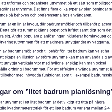
 att utforma och organisera utrymmet på ett sätt som möjliggör
begränsat utrymme. Det finns flera olika typer av planlösningar 
roende på behoven och preferenserna hos användaren.
drum är en linjär layout, där badrumsmöbler och tillbehör placera
. Detta gör att rummet känns öppet och luftigt samtidigt som det
röra sig. Andra populära planlösningar inkluderar hörnlayouter o
rvaringsutrymmen för att maximera utnyttjandet av väggarna.
n av badrumsmöbler och tillbehör för litet badrum kan valet ha
att skapa en illusion av större utrymme kan man använda sig av
t utnyttja vertikala ytor med hyllor eller skåp kan man också
ålla ordning i badrummet. För att effektivt använda utrymmet ä
ch tillbehör med inbyggda funktioner, som till exempel badrumssk
ngar om ”litet badrum planlösning
r utrymmet i ett litet badrum är det viktigt att titta på några
lig kvadratmeterstorlek för ett litet badrum varierar mellan 2-4