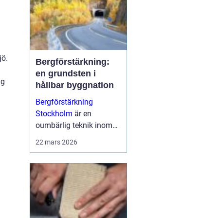
jö.
Bergförstärkning:
en grundsten i
ng
hållbar byggnation
Bergförstärkning
Stockholm
är en
oumbärlig teknik inom
modern byggnation,
22 mars 2026
särskilt i områden som
Stockholm d&a...