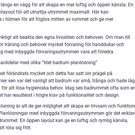
längs en vägg för att skapa en mer luftig och öppen känsla. En
nlayout för att utnyttja utrymmet maximalt. Här kan
 i hörnen för att frigöra mitten av rummet och ge mer
viktigt att beakta den egna livsstilen och behoven. Om man till
r träning och behöver mycket förvaring för handdukar och
ing med inbyggda förvaringsutrymmen vara att föredra.
ackdelar med olika ”litet badrum planlösning”
et förändrats mycket och detta har satt sin prägel på
ier sen var det vanligt att badrum var små, trånga och hade låg
a för att lösa hygieniska behov. Idag ses badrummet ofta som e
et har resulterat i högre krav på funktionalitet och design.
ösning är att de ger möjlighet att skapa en trivsam och funktion
. Planlösningar med inbyggda förvaringsutrymmen gör det enklar
adrummet. En öppen layout kan ge en luftig och rymlig känsla,
t röra sig fritt.