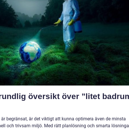
undlig översikt över ”litet badru
är begränsat, är det viktigt att kunna optimera även de minsta
ll och trivsam miljö. Med rätt planlösning och smarta lösninga