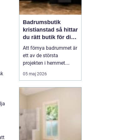
Badrumsbutik
kristianstad så hittar
du rätt butik för ditt
nya badrum
Att förnya badrummet är
ett av de största
projekten i hemmet.
Kostnaderna är ofta
sk
05 maj 2026
höga, många beslut ska
fattas och jobbet ska
hålla i många år. Många
som söker efter
en
lja
badrumsbutik Kristia...
att