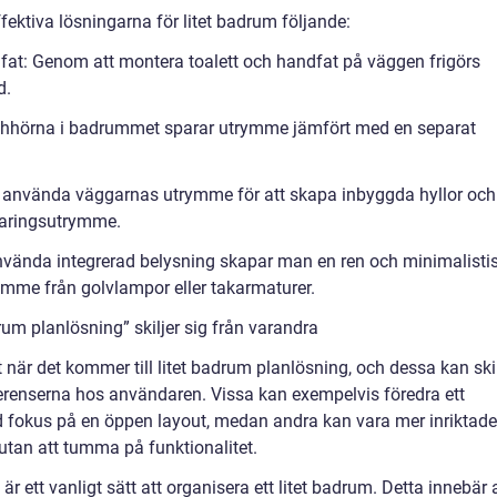
fektiva lösningarna för litet badrum följande:
fat: Genom att montera toalett och handfat på väggen frigörs
d.
schhörna i badrummet sparar utrymme jämfört med en separat
 använda väggarnas utrymme för att skapa inbyggda hyllor och
rvaringsutrymme.
använda integrerad belysning skapar man en ren och minimalisti
ymme från golvlampor eller takarmaturer.
rum planlösning” skiljer sig från varandra
t när det kommer till litet badrum planlösning, och dessa kan ski
erenserna hos användaren. Vissa kan exempelvis föredra ett
d fokus på en öppen layout, medan andra kan vara mer inriktade
tan att tumma på funktionalitet.
är ett vanligt sätt att organisera ett litet badrum. Detta innebär 