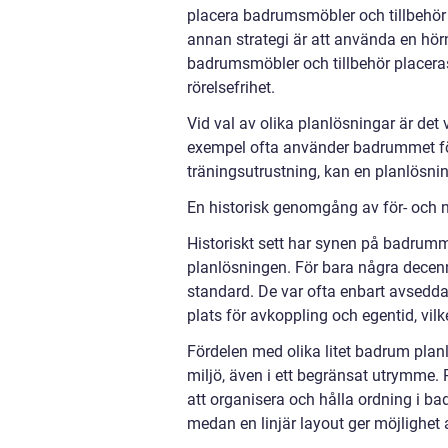
placera badrumsmöbler och tillbehör 
annan strategi är att använda en hör
badrumsmöbler och tillbehör placeras
rörelsefrihet.
Vid val av olika planlösningar är det 
exempel ofta använder badrummet fö
träningsutrustning, kan en planlösn
En historisk genomgång av för- och n
Historiskt sett har synen på badrumm
planlösningen. För bara några decenn
standard. De var ofta enbart avsedd
plats för avkoppling och egentid, vilk
Fördelen med olika litet badrum planl
miljö, även i ett begränsat utrymme
att organisera och hålla ordning i b
medan en linjär layout ger möjlighet at