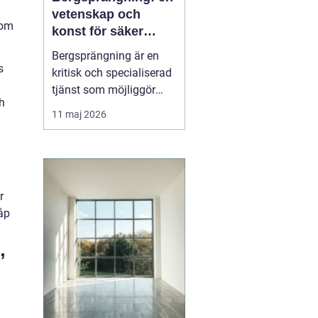
vetenskap och
som
konst för säker
konstruktion i
Bergsprängning är en
stockholm
s
kritisk och specialiserad
tjänst som möjliggör
ch
stadsutveckling och
11 maj 2026
infrastrukturella
framsteg. Genom att
använda kontrollerade
explosioner kan
byggföretag skapa
r
utrymme för allt från ...
åp
”