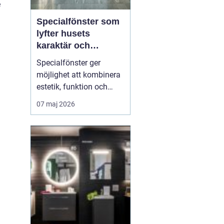
e
Specialfönster som
lyfter husets
karaktär och
komfort
Specialfönster ger
möjlighet att kombinera
estetik, funktion och
energieffektivitet på ett
07 maj 2026
sätt som
standardfönster sällan
klarar. När gamla
hålmått, ovanliga former
eller kulturhistoriska krav
krockar med dagens
byggregler behövs
skräddarsydda lösni...