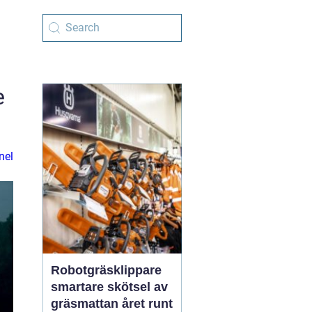
e
nel
Robotgräsklippare
smartare skötsel av
gräsmattan året runt