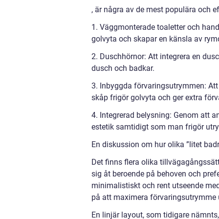
, är några av de mest populära och ef
1. Väggmonterade toaletter och hand
golvyta och skapar en känsla av rym
2. Duschhörnor: Att integrera en du
dusch och badkar.
3. Inbyggda förvaringsutrymmen: Att
skåp frigör golvyta och ger extra fö
4. Integrerad belysning: Genom att 
estetik samtidigt som man frigör utr
En diskussion om hur olika ”litet bad
Det finns flera olika tillvägagångssät
sig åt beroende på behoven och pref
minimalistiskt och rent utseende me
på att maximera förvaringsutrymme u
En linjär layout, som tidigare nämnts, 