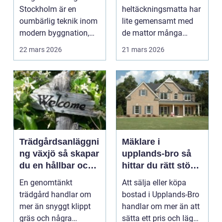
Stockholm är en
heltäckningsmatta har
oumbärlig teknik inom
lite gemensamt med
modern byggnation,
de mattor många
sä...
minns från 70- och 80-
22 mars 2026
21 mars 2026
talet. Dage...
Trädgårdsanläggni
Mäklare i
ng växjö så skapar
upplands-bro så
du en hållbar och
hittar du rätt stöd
funktionell
för din
En genomtänkt
Att sälja eller köpa
trädgård
bostadsaffär
trädgård handlar om
bostad i Upplands-Bro
mer än snyggt klippt
handlar om mer än att
gräs och några
sätta ett pris och lägga