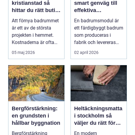
kristianstad så
smart genväg till
hittar du rätt butik
effektiva
för ditt nya
byggprojekt
Att förnya badrummet
En badrumsmodul är
badrum
är ett av de största
ett färdigbyggt badrum
projekten i hemmet.
som produceras i
Kostnaderna är ofta
fabrik och levereras
höga, många beslut...
som en komplett
05 maj 2026
02 april 2026
enhe...
Bergförstärkning:
Heltäckningsmatta
en grundsten i
i stockholm så
hållbar byggnation
väljer du rätt för
hem och kontor
Bergförstärkning
En modern