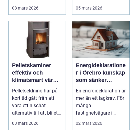
rabatter. I Växjö, med
ut en anno...
08 mars 2026
05 mars 2026
sina ty...
Pelletskaminer
Energideklaratione
effektiv och
r i Örebro kunskap
klimatsmart värme
som sänker
för moderna hem
kostnader och
Pelletseldning har på
En energideklaration är
höjer värdet
kort tid gått från att
mer än ett lagkrav. För
vara ett nischat
många
alternativ till att bli ett
fastighetsägare i
självklart...
Örebro blir
03 mars 2026
02 mars 2026
deklarationen st...