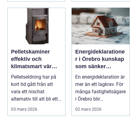
Pelletskaminer
Energideklaratione
effektiv och
r i Örebro kunskap
klimatsmart värme
som sänker
för moderna hem
kostnader och
Pelletseldning har på
En energideklaration är
höjer värdet
kort tid gått från att
mer än ett lagkrav. För
vara ett nischat
många fastighetsägare
alternativ till att bli ett
i Örebro blir
självklart...
deklarationen st...
03 mars 2026
02 mars 2026