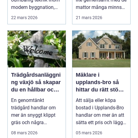
modern byggnation,
mattor många minns
sä...
från 70- och 80-talet.
22 mars 2026
21 mars 2026
Dage...
Trädgårdsanläggni
Mäklare i
ng växjö så skapar
upplands-bro så
du en hållbar och
hittar du rätt stöd
funktionell
för din
En genomtänkt
Att sälja eller köpa
trädgård
bostadsaffär
trädgård handlar om
bostad i Upplands-Bro
mer än snyggt klippt
handlar om mer än att
gräs och några
sätta ett pris och lägga
rabatter. I Växjö, med
ut en anno...
08 mars 2026
05 mars 2026
sina ty...