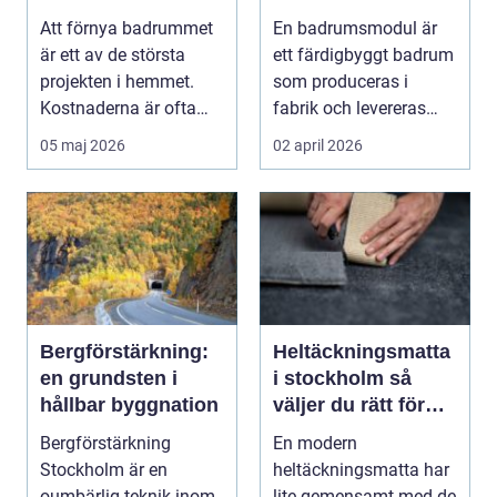
för ditt nya badrum
byggprojekt
Att förnya badrummet
En badrumsmodul är
är ett av de största
ett färdigbyggt badrum
projekten i hemmet.
som produceras i
Kostnaderna är ofta
fabrik och levereras
höga, många beslut...
som en komplett
05 maj 2026
02 april 2026
enhe...
Bergförstärkning:
Heltäckningsmatta
en grundsten i
i stockholm så
hållbar byggnation
väljer du rätt för
hem och kontor
Bergförstärkning
En modern
Stockholm är en
heltäckningsmatta har
oumbärlig teknik inom
lite gemensamt med de